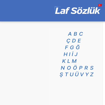
A
B
C
Ç
D
E
F
G
Ğ
H
I
İ
J
K
L
M
N
O
Ö
P
R
S
Ş
T
U
Ü
V
Y
Z