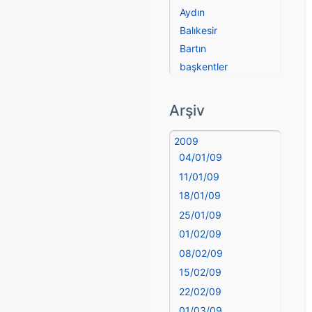
Aydın
Balıkesir
Bartın
başkentler
Batman
Bayburt
Arşiv
Bilecik
Bingöl
2009
04/01/09
Bitlis
Bolu
11/01/09
Burdur
18/01/09
Bursa
25/01/09
Çanakkale
01/02/09
Çankırı
08/02/09
Çorum
15/02/09
Denizli
22/02/09
deyim
01/03/09