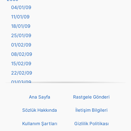
04/01/09
Bartın
11/01/09
başkentler
18/01/09
Batman
25/01/09
Bayburt
01/02/09
Bilecik
08/02/09
Bingöl
15/02/09
Bitlis
22/02/09
Bolu
01/03/09
Burdur
08/03/09
Bursa
Ana Sayfa
Rastgele Gönderi
15/03/09
Çanakkale
22/03/09
Sözlük Hakkında
İletişim Bilgileri
Çankırı
29/03/09
Çorum
Kullanım Şartları
Gizlilik Politikası
05/04/09
Denizli