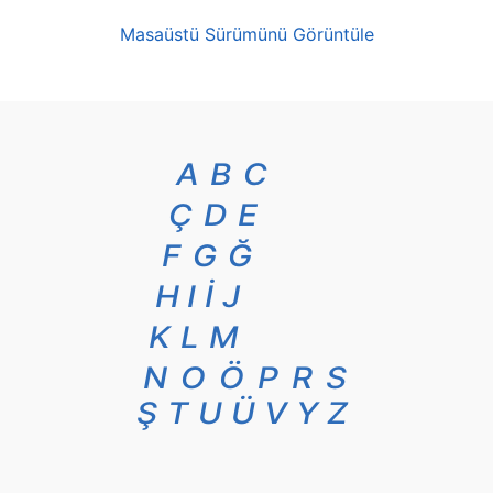
Masaüstü Sürümünü Görüntüle
A
B
C
Ç
D
E
F
G
Ğ
H
I
İ
J
K
L
M
N
O
Ö
P
R
S
Ş
T
U
Ü
V
Y
Z