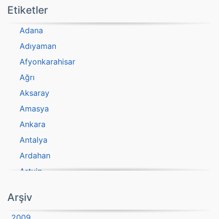
Etiketler
Adana
Adıyaman
Afyonkarahisar
Ağrı
Aksaray
Amasya
Ankara
Antalya
Ardahan
Artvin
atasözü
Arşiv
Aydın
2009
Balıkesir