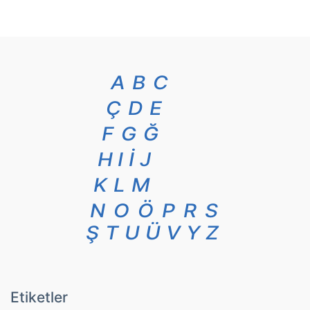
A
B
C
Ç
D
E
F
G
Ğ
H
I
İ
J
K
L
M
N
O
Ö
P
R
S
Ş
T
U
Ü
V
Y
Z
Etiketler