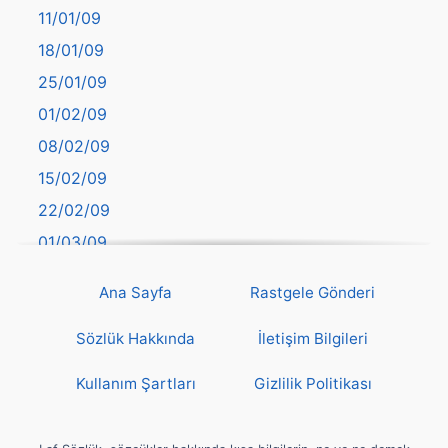
11/01/09
başkentler
18/01/09
Batman
25/01/09
Bayburt
01/02/09
Bilecik
08/02/09
Bingöl
15/02/09
Bitlis
22/02/09
Bolu
01/03/09
Burdur
08/03/09
Bursa
Ana Sayfa
Rastgele Gönderi
15/03/09
Çanakkale
22/03/09
Sözlük Hakkında
İletişim Bilgileri
Çankırı
29/03/09
Çorum
Kullanım Şartları
Gizlilik Politikası
05/04/09
Denizli
12/04/09
deyim