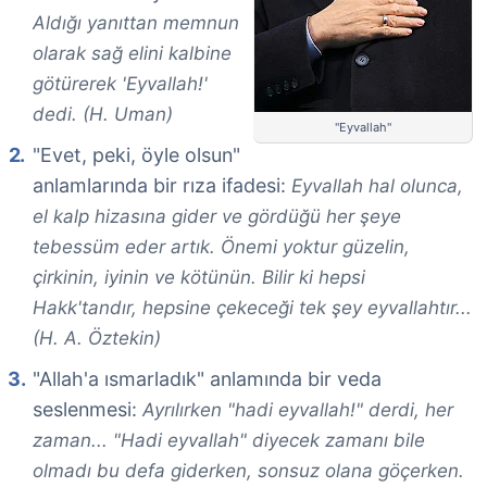
Aldığı yanıttan memnun
olarak sağ elini kalbine
götürerek 'Eyvallah!'
dedi. (H. Uman)
"Eyvallah"
"Evet, peki, öyle olsun"
anlamlarında bir rıza ifadesi:
Eyvallah hal olunca,
el kalp hizasına gider ve gördüğü her şeye
tebessüm eder artık. Önemi yoktur güzelin,
çirkinin, iyinin ve kötünün. Bilir ki hepsi
Hakk'tandır, hepsine çekeceği tek şey eyvallahtır...
(H. A. Öztekin)
"Allah'a ısmarladık" anlamında bir veda
seslenmesi:
Ayrılırken "hadi eyvallah!" derdi, her
zaman... "Hadi eyvallah" diyecek zamanı bile
olmadı bu defa giderken, sonsuz olana göçerken.