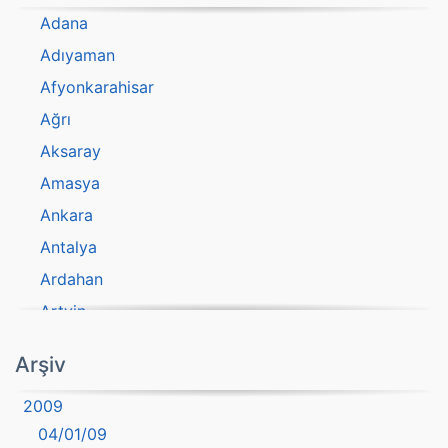
Adana
Adıyaman
Afyonkarahisar
Ağrı
Aksaray
Amasya
Ankara
Antalya
Ardahan
Artvin
atasözü
Arşiv
Aydın
2009
Balıkesir
04/01/09
Bartın