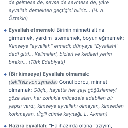
de gelmese de, sevse de sevmese de, yâre
eyvallah demekten geçtiğini biliriz... (H. A.
Öztekin)
Eyvallah etmemek
: Birinin minneti altına
girmemek, yardım istememek, boyun eğmemek:
Kimseye "eyvallah" etmedi; dünyaya "Eyvallah!"
dedi gitti... Kelimeleri, bizleri ve kedileri yetim
bıraktı... (Türk Edebiyatı)
(Bir kimseye) Eyvallahı olmamak
:
Gönül borcu, minneti
(teklifsiz konuşmada)
olmamak:
Güçlü, hayatta her şeyi göğüslemeyi
göze alan, her zorlukla mücadele edebilen bir
yapısı vardı, kimseye eyvallahı olmayan, kimseden
korkmayan. (İlgili cümle kaynağı: L. Akman)
Hazıra eyvallah
: "Halihazırda olana razıyım,