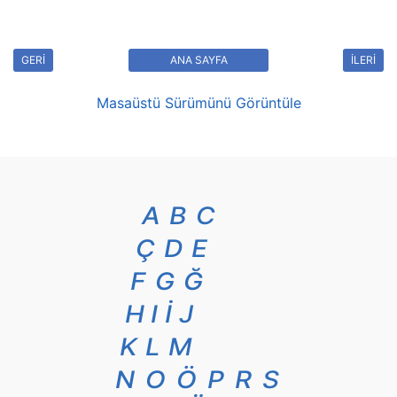
GERİ
ANA SAYFA
İLERİ
Masaüstü Sürümünü Görüntüle
A
B
C
Ç
D
E
F
G
Ğ
H
I
İ
J
K
L
M
N
O
Ö
P
R
S