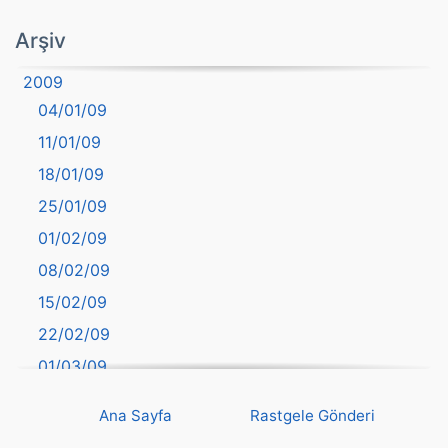
atasözü
Arşiv
Aydın
2009
Balıkesir
04/01/09
Bartın
11/01/09
başkentler
18/01/09
Batman
25/01/09
Bayburt
01/02/09
Bilecik
08/02/09
Bingöl
15/02/09
Bitlis
22/02/09
Bolu
01/03/09
Burdur
08/03/09
Bursa
Ana Sayfa
Rastgele Gönderi
15/03/09
Çanakkale