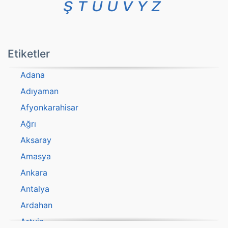
Ş
T
U
Ü
V
Y
Z
Etiketler
Adana
Adıyaman
Afyonkarahisar
Ağrı
Aksaray
Amasya
Ankara
Antalya
Ardahan
Artvin