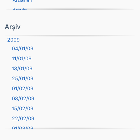
Ardahan
Artvin
atasözü
Arşiv
Aydın
2009
Balıkesir
04/01/09
Bartın
11/01/09
başkentler
18/01/09
Batman
25/01/09
Bayburt
01/02/09
Bilecik
08/02/09
Bingöl
15/02/09
Bitlis
22/02/09
Bolu
01/03/09
Burdur
08/03/09