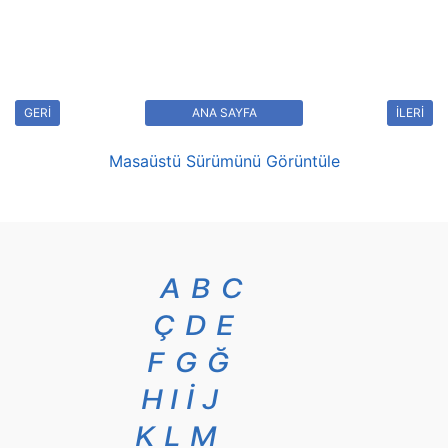
GERİ
ANA SAYFA
İLERİ
Masaüstü Sürümünü Görüntüle
A
B
C
Ç
D
E
F
G
Ğ
H
I
İ
J
K
L
M