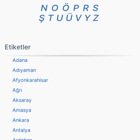
N
O
Ö
P
R
S
Ş
T
U
Ü
V
Y
Z
Etiketler
Adana
Adıyaman
Afyonkarahisar
Ağrı
Aksaray
Amasya
Ankara
Antalya