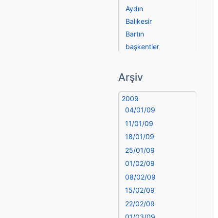
Aydın
Balıkesir
Bartın
başkentler
Batman
Bayburt
Arşiv
Bilecik
Bingöl
2009
04/01/09
Bitlis
Bolu
11/01/09
Burdur
18/01/09
Bursa
25/01/09
Çanakkale
01/02/09
Çankırı
08/02/09
Çorum
15/02/09
Denizli
22/02/09
deyim
01/03/09