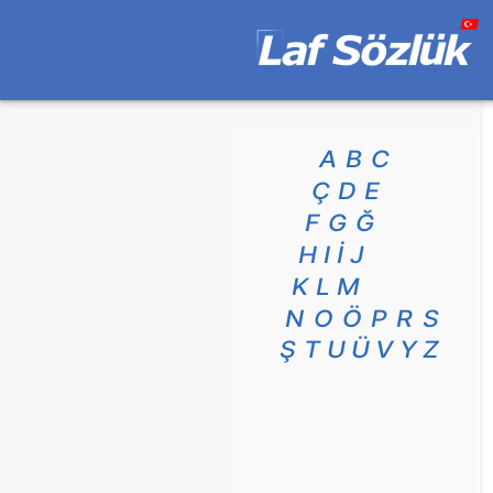
A
B
C
Ç
D
E
F
G
Ğ
H
I
İ
J
K
L
M
N
O
Ö
P
R
S
Ş
T
U
Ü
V
Y
Z