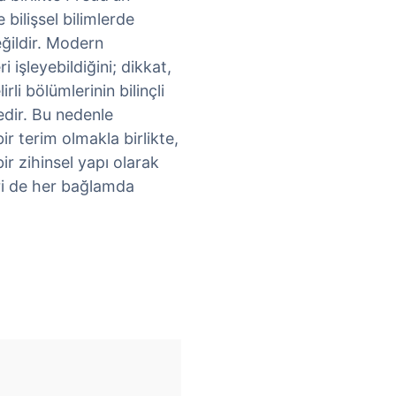
 bilişsel bilimlerde
eğildir. Modern
i işleyebildiğini; dikkat,
li bölümlerinin bilinçli
edir. Bu nedenle
bir terim olmakla birlikte,
bir zihinsel yapı olarak
leri de her bağlamda