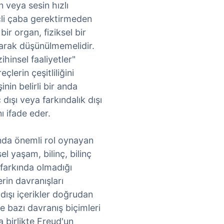
 veya sesin hızlı
nçli çaba gerektirmeden
bir organ, fiziksel bir
larak düşünülmemelidir.
hinsel faaliyetler"
lerin çeşitliliğini
işinin belirli bir anda
 dışı veya farkındalık dışı
ı ifade eder.
nda önemli rol oynayan
l yaşam, bilinç, bilinç
in farkında olmadığı
erin davranışları
çdışı içerikler doğrudan
e bazı davranış biçimleri
a birlikte Freud'un