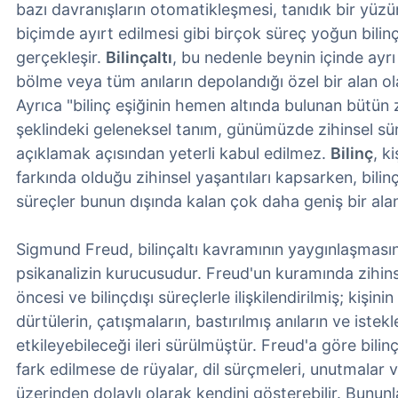
bazı davranışların otomatikleşmesi, tanıdık bir yüzün
biçimde ayırt edilmesi gibi birçok süreç yoğun bili
gerçekleşir.
Bilinçaltı
, bu nedenle beynin içinde ayrı 
bölme veya tüm anıların depolandığı özel bir alan o
Ayrıca "bilinç eşiğinin hemen altında bulunan bütün zi
şeklindeki geleneksel tanım, günümüzde zihinsel süreç
açıklamak açısından yeterli kabul edilmez.
Bilinç
, k
farkında olduğu zihinsel yaşantıları kapsarken, bilinç
süreçler bunun dışında kalan çok daha geniş bir alan
Sigmund Freud, bilinçaltı kavramının yaygınlaşması
psikanalizin kurucusudur. Freud'un kuramında zihinse
öncesi ve bilinçdışı süreçlerle ilişkilendirilmiş; kişin
dürtülerin, çatışmaların, bastırılmış anıların ve istekl
etkileyebileceği ileri sürülmüştür. Freud'a göre bilin
fark edilmese de rüyalar, dil sürçmeleri, unutmalar v
üzerinden dolaylı olarak kendini gösterebilir. Bununl