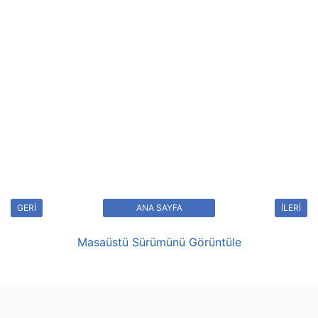
GERİ
ANA SAYFA
İLERİ
Masaüstü Sürümünü Görüntüle