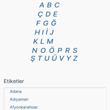
A
B
C
Ç
D
E
F
G
Ğ
H
I
İ
J
K
L
M
N
O
Ö
P
R
S
Ş
T
U
Ü
V
Y
Z
Etiketler
Adana
Adıyaman
Afyonkarahisar