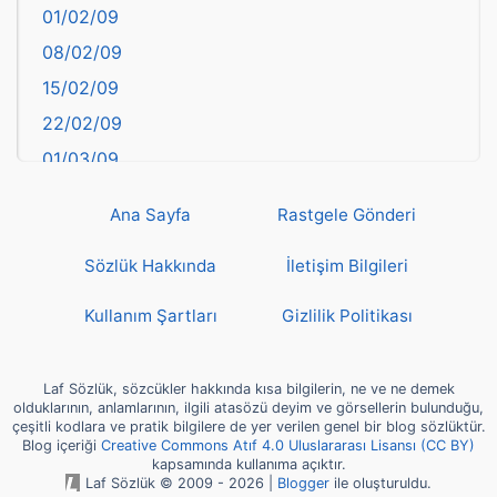
01/02/09
Bilecik
08/02/09
Bingöl
15/02/09
Bitlis
22/02/09
Bolu
01/03/09
Burdur
08/03/09
Bursa
Ana Sayfa
Rastgele Gönderi
15/03/09
Çanakkale
22/03/09
Sözlük Hakkında
İletişim Bilgileri
Çankırı
29/03/09
Çorum
Kullanım Şartları
Gizlilik Politikası
05/04/09
Denizli
12/04/09
deyim
Laf Sözlük, sözcükler hakkında kısa bilgilerin, ne ve ne demek
19/04/09
olduklarının, anlamlarının, ilgili atasözü deyim ve görsellerin bulunduğu,
Diyarbakır
çeşitli kodlara ve pratik bilgilere de yer verilen genel bir blog sözlüktür.
26/04/09
Blog içeriği
Creative Commons Atıf 4.0 Uluslararası Lisansı (CC BY)
Dünya Haritasında Türkiye
kapsamında kullanıma açıktır.
03/05/09
Düzce
Laf Sözlük © 2009 - 2026 |
Blogger
ile oluşturuldu.