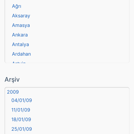
Ağrı
Aksaray
Amasya
Ankara
Antalya
Ardahan
Artvin
atasözü
Arşiv
Aydın
2009
Balıkesir
04/01/09
Bartın
11/01/09
başkentler
18/01/09
Batman
25/01/09
Bayburt