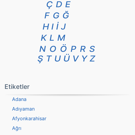
Ç
D
E
F
G
Ğ
H
I
İ
J
K
L
M
N
O
Ö
P
R
S
Ş
T
U
Ü
V
Y
Z
Etiketler
Adana
Adıyaman
Afyonkarahisar
Ağrı