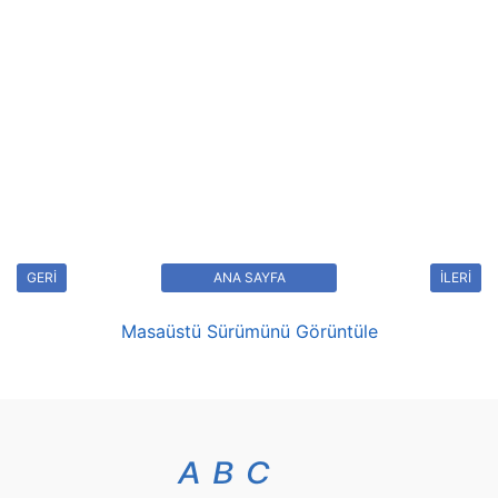
GERİ
ANA SAYFA
İLERİ
Masaüstü Sürümünü Görüntüle
A
B
C