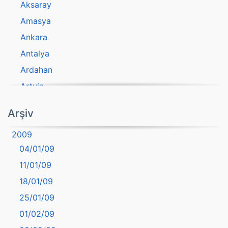
Aksaray
Amasya
Ankara
Antalya
Ardahan
Artvin
atasözü
Arşiv
Aydın
2009
Balıkesir
04/01/09
Bartın
11/01/09
başkentler
18/01/09
Batman
25/01/09
Bayburt
01/02/09
Bilecik