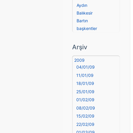
Aydın
Balıkesir
Bartın
başkentler
Batman
Bayburt
Arşiv
Bilecik
Bingöl
2009
04/01/09
Bitlis
Bolu
11/01/09
Burdur
18/01/09
Bursa
25/01/09
Çanakkale
01/02/09
Çankırı
08/02/09
Çorum
15/02/09
Denizli
22/02/09
deyim
01/03/09