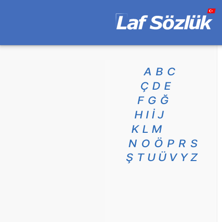
A
B
C
Ç
D
E
F
G
Ğ
H
I
İ
J
K
L
M
N
O
Ö
P
R
S
Ş
T
U
Ü
V
Y
Z