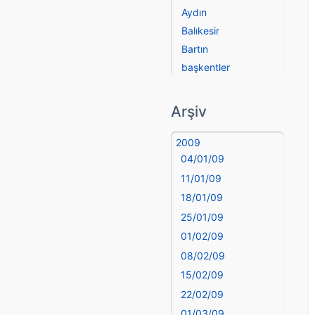
Aydın
Balıkesir
Bartın
başkentler
Batman
Bayburt
Arşiv
Bilecik
Bingöl
2009
04/01/09
Bitlis
Bolu
11/01/09
Burdur
18/01/09
Bursa
25/01/09
Çanakkale
01/02/09
Çankırı
08/02/09
Çorum
15/02/09
Denizli
22/02/09
deyim
01/03/09