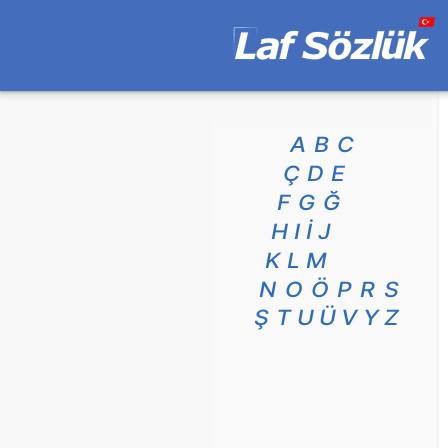
A
B
C
Ç
D
E
F
G
Ğ
H
I
İ
J
K
L
M
N
O
Ö
P
R
S
Ş
T
U
Ü
V
Y
Z