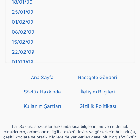
18/01/09
Batman
25/01/09
Bayburt
01/02/09
Bilecik
08/02/09
Bingöl
15/02/09
Bitlis
22/02/09
Bolu
01/03/09
Burdur
08/03/09
Bursa
Ana Sayfa
Rastgele Gönderi
15/03/09
Çanakkale
22/03/09
Sözlük Hakkında
İletişim Bilgileri
Çankırı
29/03/09
Çorum
Kullanım Şartları
Gizlilik Politikası
05/04/09
Denizli
12/04/09
deyim
Laf Sözlük, sözcükler hakkında kısa bilgilerin, ne ve ne demek
19/04/09
olduklarının, anlamlarının, ilgili atasözü deyim ve görsellerin bulunduğu,
Diyarbakır
çeşitli kodlara ve pratik bilgilere de yer verilen genel bir blog sözlüktür.