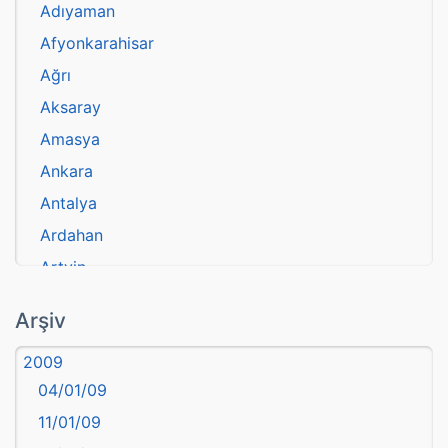
Adıyaman
Afyonkarahisar
Ağrı
Aksaray
Amasya
Ankara
Antalya
Ardahan
Artvin
atasözü
Arşiv
Aydın
2009
Balıkesir
04/01/09
Bartın
11/01/09
başkentler