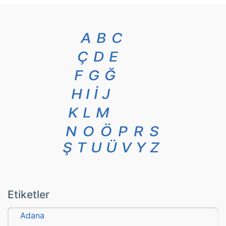
A
B
C
Ç
D
E
F
G
Ğ
H
I
İ
J
K
L
M
N
O
Ö
P
R
S
Ş
T
U
Ü
V
Y
Z
Etiketler
Adana