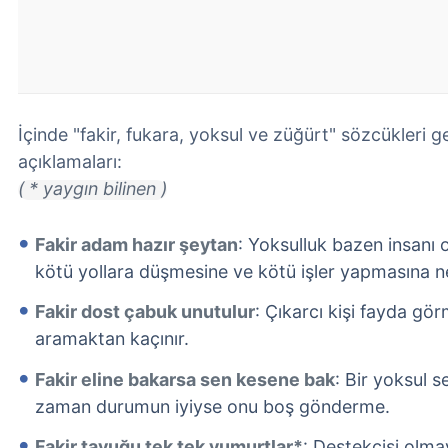
İçinde "fakir, fukara, yoksul ve züğürt" sözcükleri g
açıklamaları:
( * yaygın bilinen )
Fakir adam hazır şeytan
: Yoksulluk bazen insanı o
kötü yollara düşmesine ve kötü işler yapmasına ne
Fakir dost çabuk unutulur
: Çıkarcı kişi fayda gö
aramaktan kaçınır.
Fakir eline bakarsa sen kesene bak
: Bir yoksul 
zaman durumun iyiyse onu boş gönderme.
Fakir tavuğu tek tek yumurtlar*
: Destekçisi olm