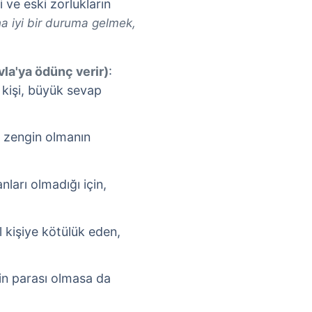
i ve eski zorlukların
a iyi bir duruma gelmek,
vla'ya ödünç verir)
:
kişi, büyük sevap
p zengin olmanın
anları olmadığı için,
 kişiye kötülük eden,
in parası olmasa da