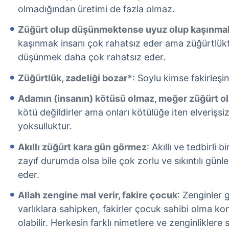
olmadığından üretimi de fazla olmaz.
Züğürt olup düşünmektense uyuz olup kaşınma
kaşınmak insanı çok rahatsız eder ama züğürtlük
düşünmek daha çok rahatsız eder.
Züğürtlük, zadeliği bozar*
: Soylu kimse fakirleşi
Adamın (insanın) kötüsü olmaz, meğer züğürt o
kötü değildirler ama onları kötülüğe iten elverişsi
yoksulluktur.
Akıllı züğürt kara gün görmez
: Akıllı ve tedbirli 
zayıf durumda olsa bile çok zorlu ve sıkıntılı gün
eder.
Allah zengine mal verir, fakire çocuk
: Zenginler 
varlıklara sahipken, fakirler çocuk sahibi olma k
olabilir. Herkesin farklı nimetlere ve zenginliklere s