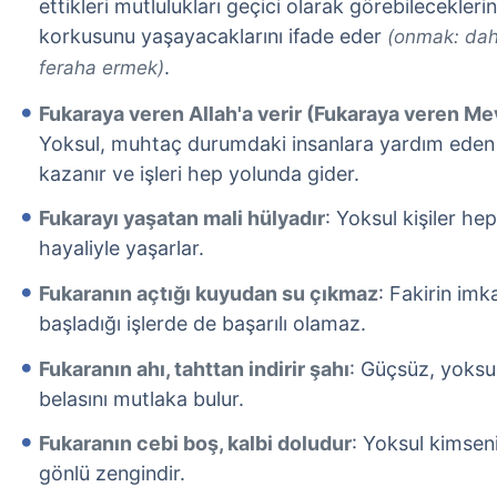
ettikleri mutlulukları geçici olarak görebileceklerin
korkusunu yaşayacaklarını ifade eder
(onmak: dah
.
feraha ermek)
Fukaraya veren Allah'a verir (Fukaraya veren Me
Yoksul, muhtaç durumdaki insanlara yardım eden 
kazanır ve işleri hep yolunda gider.
Fukarayı yaşatan mali hülyadır
: Yoksul kişiler he
hayaliyle yaşarlar.
Fukaranın açtığı kuyudan su çıkmaz
: Fakirin imk
başladığı işlerde de başarılı olamaz.
Fukaranın ahı, tahttan indirir şahı
: Güçsüz, yoksul
belasını mutlaka bulur.
Fukaranın cebi boş, kalbi doludur
: Yoksul kimsen
gönlü zengindir.