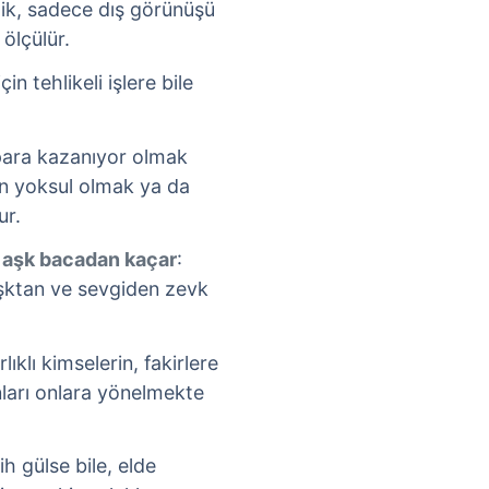
irlik, sadece dış görünüşü
 ölçülür.
in tehlikeli işlere bile
para kazanıyor olmak
en yoksul olmak ya da
ur.
e aşk bacadan kaçar
:
 aşktan ve sevgiden zevk
rlıklı kimselerin, fakirlere
nları onlara yönelmekte
lih gülse bile, elde