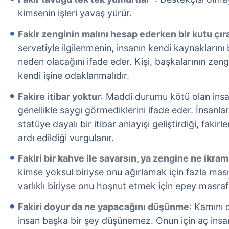
kimsenin işleri yavaş yürür.
Fakir zenginin malını hesap ederken bir kutu çı
servetiyle ilgilenmenin, insanın kendi kaynakların
neden olacağını ifade eder. Kişi, başkalarının zeng
kendi işine odaklanmalıdır.
Fakire itibar yoktur
: Maddi durumu kötü olan insa
genellikle saygı görmediklerini ifade eder. İnsanl
statüye dayalı bir itibar anlayışı geliştirdiği, fakir
ardı edildiği vurgulanır.
Fakiri bir kahve ile savarsın, ya zengine ne ikra
kimse yoksul biriyse onu ağırlamak için fazla m
varlıklı biriyse onu hoşnut etmek için epey masraf
Fakiri doyur da ne yapacağını düşünme
: Kamını
insan başka bir şey düşünemez. Onun için aç ins