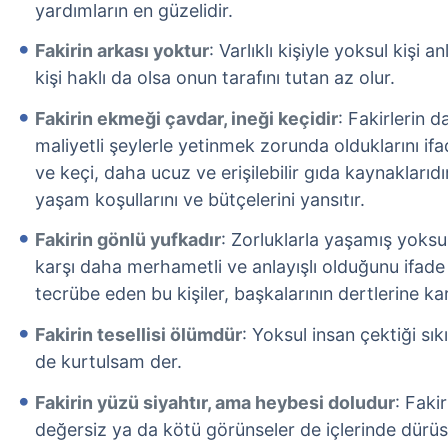
yardımların en güzelidir.
Fakirin arkası yoktur
: Varlıklı kişiyle yoksul kişi
kişi haklı da olsa onun tarafını tutan az olur.
Fakirin ekmeği çavdar, ineği keçidir
: Fakirlerin 
maliyetli şeylerle yetinmek zorunda olduklarını i
ve keçi, daha ucuz ve erişilebilir gıda kaynaklarıdı
yaşam koşullarını ve bütçelerini yansıtır.
Fakirin gönlü yufkadır
: Zorluklarla yaşamış yoksul
karşı daha merhametli ve anlayışlı olduğunu ifade 
tecrübe eden bu kişiler, başkalarının dertlerine kar
Fakirin tesellisi ölümdür
: Yoksul insan çektiği sı
de kurtulsam der.
Fakirin yüzü siyahtır, ama heybesi doludur
: Faki
değersiz ya da kötü görünseler de içlerinde dürüst