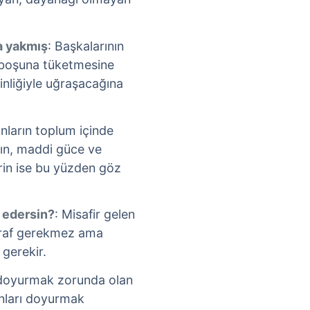
ra yakmış
: Başkalarının
ı boşuna tüketmesine
inliğiyle uğraşacağına
nların toplum içinde
arın, maddi güce ve
lerin ise bu yüzden göz
m edersin?
: Misafir gelen
asraf gerekmez ama
 gerekir.
 doyurmak zorunda olan
anları doyurmak