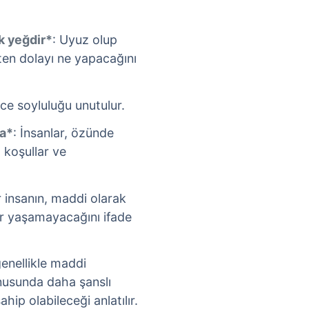
k yeğdir*
: Uyuz olup
ten dolayı ne yapacağını
nce soyluluğu unutulur.
la*
: İnsanlar, özünde
z koşullar ve
bir insanın, maddi olarak
ler yaşamayacağını ifade
genellikle maddi
onusunda daha şanslı
ahip olabileceği anlatılır.