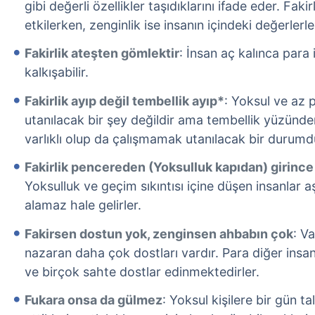
gibi değerli özellikler taşıdıklarını ifade eder. Fak
etkilerken, zenginlik ise insanın içindeki değerlerle
Fakirlik ateşten gömlektir
: İnsan aç kalınca para iç
kalkışabilir.
Fakirlik ayıp değil tembellik ayıp*
: Yoksul ve az 
utanılacak bir şey değildir ama tembellik yüzünd
varlıklı olup da çalışmamak utanılacak bir durumd
Fakirlik pencereden (Yoksulluk kapıdan) girinc
Yoksulluk ve geçim sıkıntısı içine düşen insanlar
alamaz hale gelirler.
Fakirsen dostun yok, zenginsen ahbabın çok
: Va
nazaran daha çok dostları vardır. Para diğer insa
ve birçok sahte dostlar edinmektedirler.
Fukara onsa da gülmez
: Yoksul kişilere bir gün ta