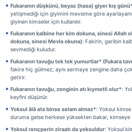
Fukaranın düşkünü, beyaz (hasa) giyer kış günü
yetişmediği için giyimini mevsime göre ayarlayama
giyinen kimseler için kullanılır.
Fukaranın kalbine her kim dokuna, sinesi Allah o
dokuna, sinesi Mevla okuna)
: Fakirin, garibin kalb
sevmediği kuludur.
Fukaranın tavuğu tek tek yumurtlar* (Fukara tav
fakire hiç gülmez; aynı sermaye zengine daha çok,
getirir.
Fukaranın tavuğu, zenginin atı kıymetli olur*
: Yo
keyfini düşünür.
Yoksul âlâ ata binse selam almaz*
: Yoksul kimse 
duruma gelse herkese yüksekten bakar, kimseye s
Yoksul rençperin ziraatı da yoksuldur
: Yoksul ki