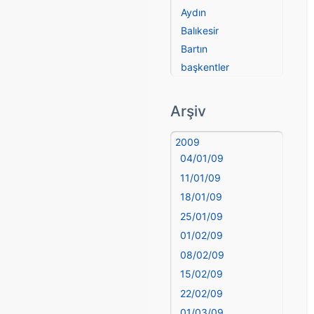
Aydın
Balıkesir
Bartın
başkentler
Batman
Bayburt
Arşiv
Bilecik
Bingöl
2009
04/01/09
Bitlis
Bolu
11/01/09
Burdur
18/01/09
Bursa
25/01/09
Çanakkale
01/02/09
Çankırı
08/02/09
Çorum
15/02/09
Denizli
22/02/09
deyim
01/03/09