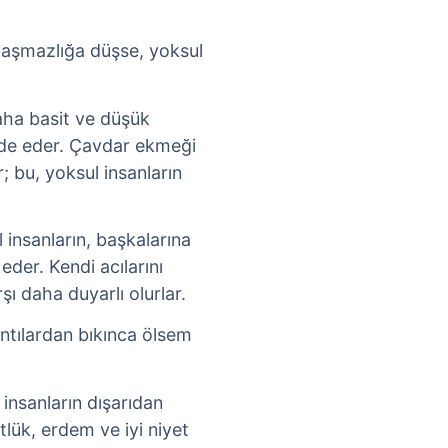
 anlaşmazlığa düşse, yoksul
daha basit ve düşük
fade eder. Çavdar ekmeği
r; bu, yoksul insanların
 insanların, başkalarına
eder. Kendi acılarını
şı daha duyarlı olurlar.
kıntılardan bıkınca ölsem
r insanların dışarıdan
lük, erdem ve iyi niyet