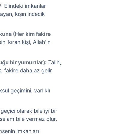
*
: Elindeki imkanlar
yan, kışın incecik
kuna (Her kim fakire
ini kıran kişi, Allah'ın
uğu bir yumurtlar)
: Talih,
 fakire daha az gelir
ksul geçimini, varlıklı
geçici olarak bile iyi bir
elam bile vermez olur.
msenin imkanları