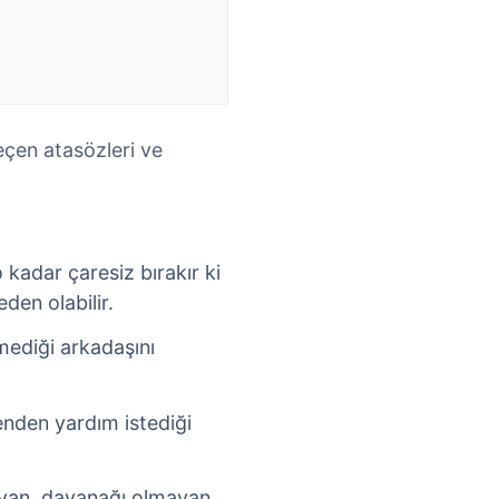
eçen atasözleri ve
 kadar çaresiz bırakır ki
den olabilir.
rmediği arkadaşını
senden yardım istediği
ayan, dayanağı olmayan