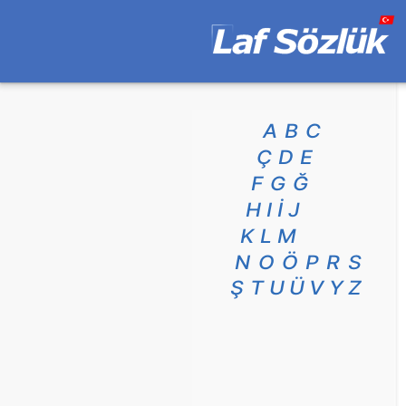
A
B
C
Ç
D
E
F
G
Ğ
H
I
İ
J
K
L
M
N
O
Ö
P
R
S
Ş
T
U
Ü
V
Y
Z