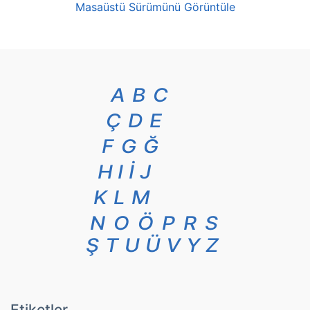
Masaüstü Sürümünü Görüntüle
A
B
C
Ç
D
E
F
G
Ğ
H
I
İ
J
K
L
M
N
O
Ö
P
R
S
Ş
T
U
Ü
V
Y
Z
Etiketler