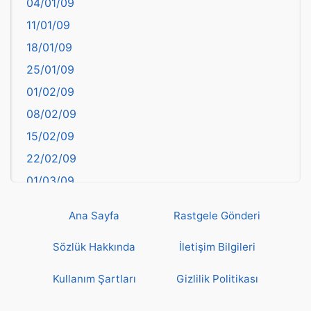
04/01/09
Bartın
11/01/09
başkentler
18/01/09
Batman
25/01/09
Bayburt
01/02/09
Bilecik
08/02/09
Bingöl
15/02/09
Bitlis
22/02/09
Bolu
01/03/09
Burdur
08/03/09
Bursa
Ana Sayfa
Rastgele Gönderi
15/03/09
Çanakkale
22/03/09
Sözlük Hakkında
İletişim Bilgileri
Çankırı
29/03/09
Çorum
Kullanım Şartları
Gizlilik Politikası
05/04/09
Denizli