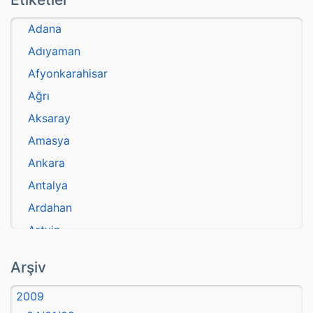
Adana
Adıyaman
Afyonkarahisar
Ağrı
Aksaray
Amasya
Ankara
Antalya
Ardahan
Artvin
atasözü
Arşiv
Aydın
2009
Balıkesir