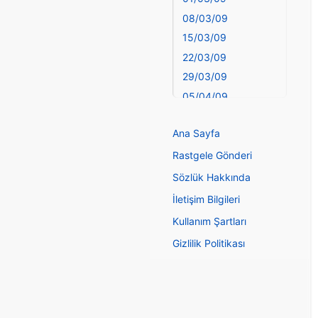
Diyarbakır
08/03/09
Dünya Haritasında
15/03/09
Türkiye
Düzce
22/03/09
Edirne
29/03/09
Elazığ
05/04/09
elementler
12/04/09
elementler ve
Ana Sayfa
19/04/09
simgeleri
26/04/09
Rastgele Gönderi
Erzincan
03/05/09
Sözlük Hakkında
Erzurum
10/05/09
Eskişehir
İletişim Bilgileri
17/05/09
Gaziantep
Kullanım Şartları
24/05/09
Genel
Gizlilik Politikası
31/05/09
Giresun
Gümüşhane
07/06/09
Hakkari
2010
harfler
11/04/10