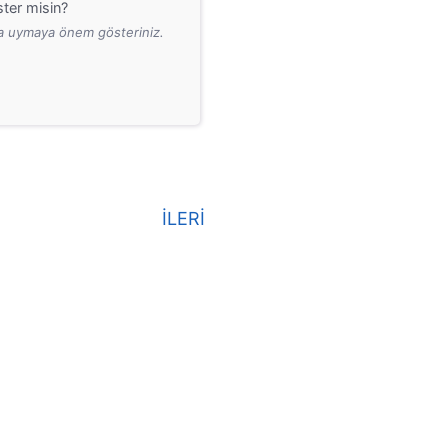
ter misin?
ara uymaya önem gösteriniz.
İLERİ