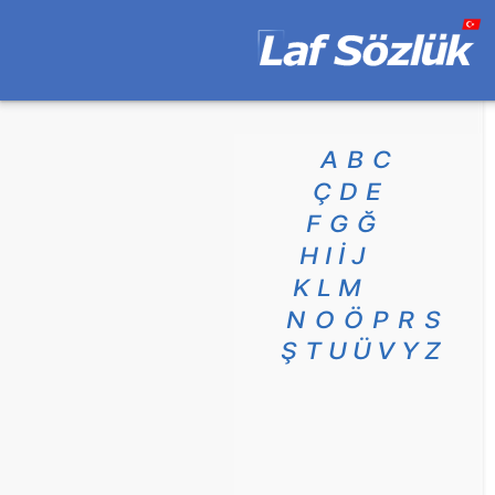
A
B
C
Ç
D
E
F
G
Ğ
H
I
İ
J
K
L
M
N
O
Ö
P
R
S
Ş
T
U
Ü
V
Y
Z