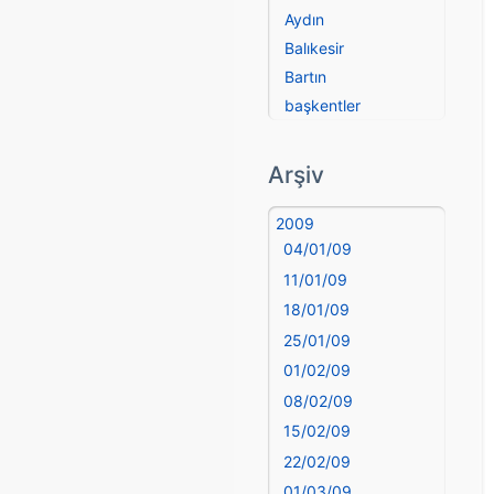
Aydın
Balıkesir
Bartın
başkentler
Batman
Bayburt
Arşiv
Bilecik
Bingöl
2009
04/01/09
Bitlis
Bolu
11/01/09
Burdur
18/01/09
Bursa
25/01/09
Çanakkale
01/02/09
Çankırı
08/02/09
Çorum
15/02/09
Denizli
22/02/09
deyim
01/03/09