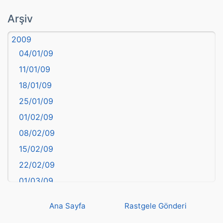
atasözü
Arşiv
Aydın
2009
Balıkesir
04/01/09
Bartın
11/01/09
başkentler
18/01/09
Batman
25/01/09
Bayburt
01/02/09
Bilecik
08/02/09
Bingöl
15/02/09
Bitlis
22/02/09
Bolu
01/03/09
Burdur
08/03/09
Bursa
Ana Sayfa
Rastgele Gönderi
15/03/09
Çanakkale