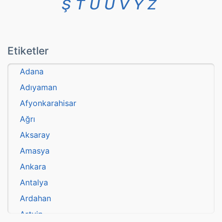
Ş
T
U
Ü
V
Y
Z
Etiketler
Adana
Adıyaman
Afyonkarahisar
Ağrı
Aksaray
Amasya
Ankara
Antalya
Ardahan
Artvin