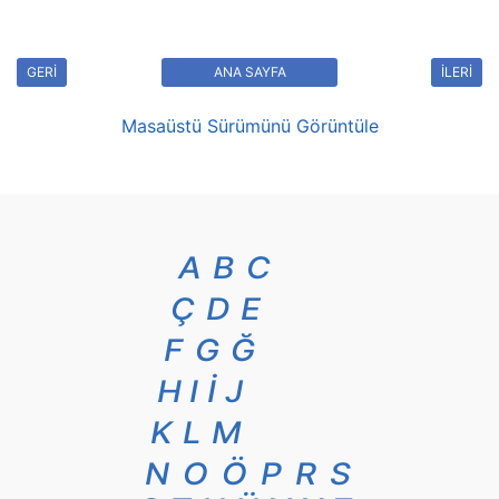
GERİ
ANA SAYFA
İLERİ
Masaüstü Sürümünü Görüntüle
A
B
C
Ç
D
E
F
G
Ğ
H
I
İ
J
K
L
M
N
O
Ö
P
R
S