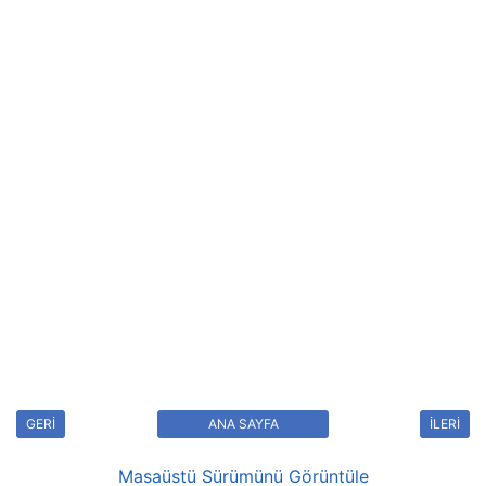
GERİ
ANA SAYFA
İLERİ
Masaüstü Sürümünü Görüntüle