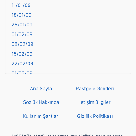
11/01/09
başkentler
18/01/09
Batman
25/01/09
Bayburt
01/02/09
Bilecik
08/02/09
Bingöl
15/02/09
Bitlis
22/02/09
Bolu
01/03/09
Burdur
08/03/09
Bursa
Ana Sayfa
Rastgele Gönderi
15/03/09
Çanakkale
22/03/09
Sözlük Hakkında
İletişim Bilgileri
Çankırı
29/03/09
Çorum
Kullanım Şartları
Gizlilik Politikası
05/04/09
Denizli
12/04/09
deyim