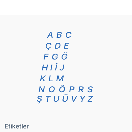
A
B
C
Ç
D
E
F
G
Ğ
H
I
İ
J
K
L
M
N
O
Ö
P
R
S
Ş
T
U
Ü
V
Y
Z
Etiketler