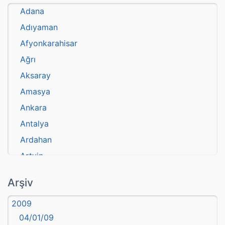
Adana
Adıyaman
Afyonkarahisar
Ağrı
Aksaray
Amasya
Ankara
Antalya
Ardahan
Artvin
atasözü
Arşiv
Aydın
2009
Balıkesir
04/01/09
Bartın