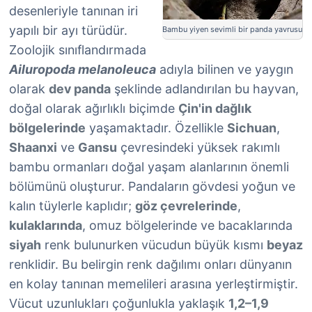
desenleriyle tanınan iri
yapılı bir ayı türüdür.
Bambu yiyen sevimli bir panda yavrusu
Zoolojik sınıflandırmada
Ailuropoda melanoleuca
adıyla bilinen ve yaygın
olarak
dev panda
şeklinde adlandırılan bu hayvan,
doğal olarak ağırlıklı biçimde
Çin'in dağlık
bölgelerinde
yaşamaktadır. Özellikle
Sichuan
,
Shaanxi
ve
Gansu
çevresindeki yüksek rakımlı
bambu ormanları doğal yaşam alanlarının önemli
bölümünü oluşturur. Pandaların gövdesi yoğun ve
kalın tüylerle kaplıdır;
göz çevrelerinde
,
kulaklarında
, omuz bölgelerinde ve bacaklarında
siyah
renk bulunurken vücudun büyük kısmı
beyaz
renklidir. Bu belirgin renk dağılımı onları dünyanın
en kolay tanınan memelileri arasına yerleştirmiştir.
Vücut uzunlukları çoğunlukla yaklaşık
1,2–1,9