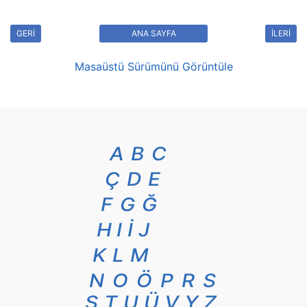
GERİ
ANA SAYFA
İLERİ
Masaüstü Sürümünü Görüntüle
A
B
C
Ç
D
E
F
G
Ğ
H
I
İ
J
K
L
M
N
O
Ö
P
R
S
Ş
T
U
Ü
V
Y
Z