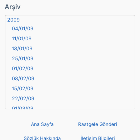
atasözü
Arşiv
Aydın
2009
Balıkesir
04/01/09
Bartın
11/01/09
başkentler
18/01/09
Batman
25/01/09
Bayburt
01/02/09
Bilecik
08/02/09
Bingöl
15/02/09
Bitlis
22/02/09
Bolu
01/03/09
Burdur
08/03/09
Bursa
Ana Sayfa
Rastgele Gönderi
15/03/09
Çanakkale
22/03/09
Sözlük Hakkında
İletişim Bilgileri