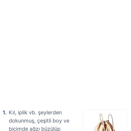
Kıl, iplik vb. şeylerden
dokunmuş, çeşitli boy ve
biçimde ağzı büzülüp