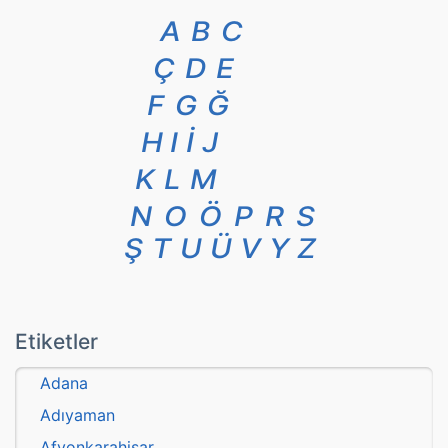
A
B
C
Ç
D
E
F
G
Ğ
H
I
İ
J
K
L
M
N
O
Ö
P
R
S
Ş
T
U
Ü
V
Y
Z
Etiketler
Adana
Adıyaman
Afyonkarahisar