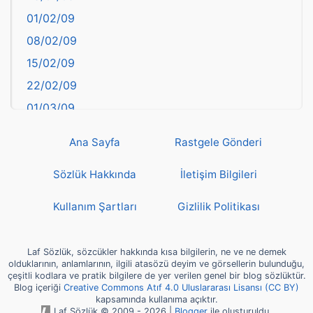
01/02/09
Bilecik
08/02/09
Bingöl
15/02/09
Bitlis
22/02/09
Bolu
01/03/09
Burdur
08/03/09
Bursa
Ana Sayfa
Rastgele Gönderi
15/03/09
Çanakkale
22/03/09
Sözlük Hakkında
İletişim Bilgileri
Çankırı
29/03/09
Çorum
Kullanım Şartları
Gizlilik Politikası
05/04/09
Denizli
12/04/09
deyim
Laf Sözlük, sözcükler hakkında kısa bilgilerin, ne ve ne demek
19/04/09
olduklarının, anlamlarının, ilgili atasözü deyim ve görsellerin bulunduğu,
Diyarbakır
çeşitli kodlara ve pratik bilgilere de yer verilen genel bir blog sözlüktür.
26/04/09
Blog içeriği
Creative Commons Atıf 4.0 Uluslararası Lisansı (CC BY)
Dünya Haritasında Türkiye
kapsamında kullanıma açıktır.
03/05/09
Düzce
Laf Sözlük © 2009 - 2026 |
Blogger
ile oluşturuldu.