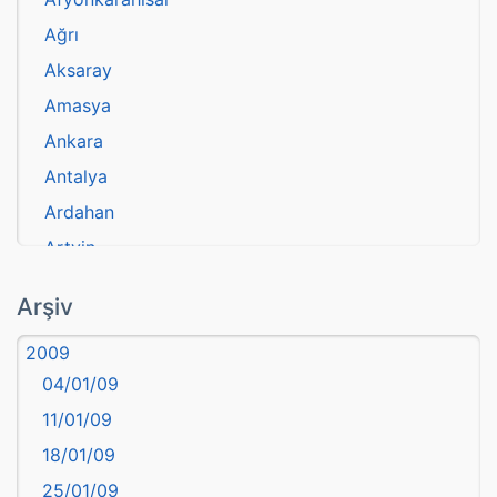
Ağrı
Aksaray
Amasya
Ankara
Antalya
Ardahan
Artvin
atasözü
Arşiv
Aydın
2009
Balıkesir
04/01/09
Bartın
11/01/09
başkentler
18/01/09
Batman
25/01/09
Bayburt