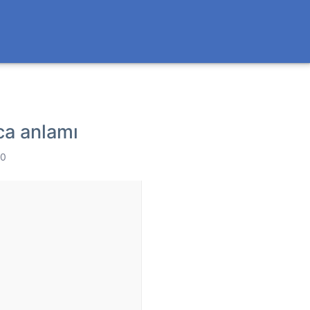
ca anlamı
 0