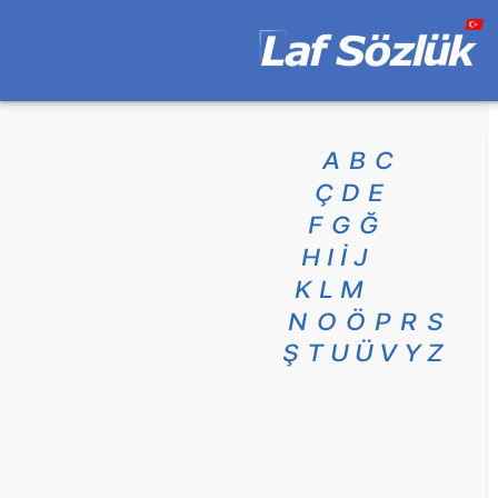
A
B
C
Ç
D
E
F
G
Ğ
H
I
İ
J
K
L
M
N
O
Ö
P
R
S
Ş
T
U
Ü
V
Y
Z