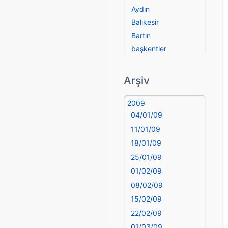
Aydın
Balıkesir
Bartın
başkentler
Batman
Bayburt
Arşiv
Bilecik
Bingöl
2009
04/01/09
Bitlis
Bolu
11/01/09
Burdur
18/01/09
Bursa
25/01/09
Çanakkale
01/02/09
Çankırı
08/02/09
Çorum
15/02/09
Denizli
22/02/09
deyim
01/03/09