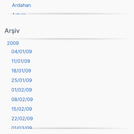
Ardahan
Artvin
atasözü
Arşiv
Aydın
2009
Balıkesir
04/01/09
Bartın
11/01/09
başkentler
18/01/09
Batman
25/01/09
Bayburt
01/02/09
Bilecik
08/02/09
Bingöl
15/02/09
Bitlis
22/02/09
Bolu
01/03/09
Burdur