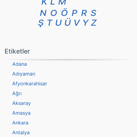
K
L
M
N
O
Ö
P
R
S
Ş
T
U
Ü
V
Y
Z
Etiketler
Adana
Adıyaman
Afyonkarahisar
Ağrı
Aksaray
Amasya
Ankara
Antalya