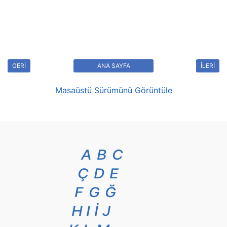
GERİ
ANA SAYFA
İLERİ
Masaüstü Sürümünü Görüntüle
A
B
C
Ç
D
E
F
G
Ğ
H
I
İ
J