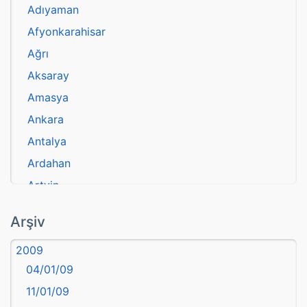
Adıyaman
Afyonkarahisar
Ağrı
Aksaray
Amasya
Ankara
Antalya
Ardahan
Artvin
atasözü
Arşiv
Aydın
2009
Balıkesir
04/01/09
Bartın
11/01/09
başkentler