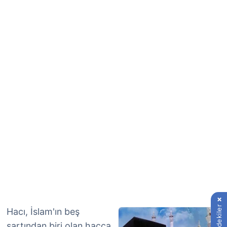
İçindekiler
Hacı, İslam'ın beş
şartından biri olan hacca