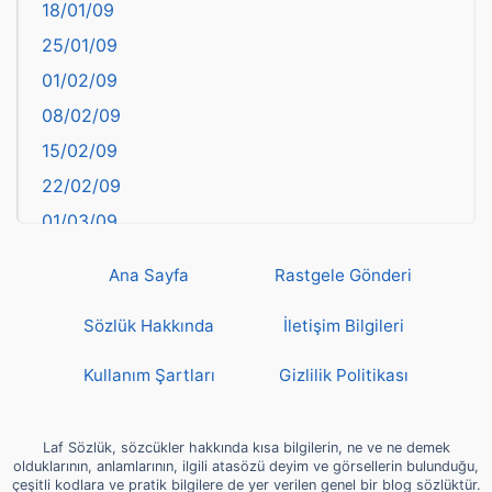
18/01/09
Batman
25/01/09
Bayburt
01/02/09
Bilecik
08/02/09
Bingöl
15/02/09
Bitlis
22/02/09
Bolu
01/03/09
Burdur
08/03/09
Bursa
Ana Sayfa
Rastgele Gönderi
15/03/09
Çanakkale
22/03/09
Sözlük Hakkında
İletişim Bilgileri
Çankırı
29/03/09
Çorum
Kullanım Şartları
Gizlilik Politikası
05/04/09
Denizli
12/04/09
deyim
Laf Sözlük, sözcükler hakkında kısa bilgilerin, ne ve ne demek
19/04/09
olduklarının, anlamlarının, ilgili atasözü deyim ve görsellerin bulunduğu,
Diyarbakır
çeşitli kodlara ve pratik bilgilere de yer verilen genel bir blog sözlüktür.