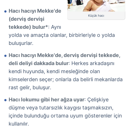
Hacı hacıyı Mekke'de
Küçük hacı
(derviş dervişi
tekkede) bulur*
: Aynı
yolda ve amaçta olanlar, birbirleriyle o yolda
buluşurlar.
Hacı hacıyı Mekke'de, derviş dervişi tekkede,
deli deliyi dakkada bulur
: Herkes arkadaşını
kendi huyunda, kendi mesleğinde olan
kimselerden seçer; onlarla da belirli mekanlarda
rast gelir, buluşur.
Hacı lokumu gibi her ağza uyar
: Çelişkiye
düşme veya tutarsızlık kaygısı taşımaksızın,
içinde bulunduğu ortama uyum gösterenler için
kullanılır.