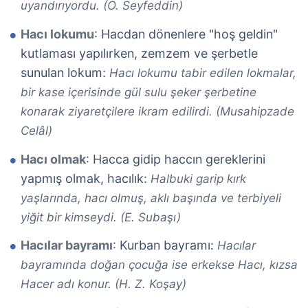
uyandırıyordu. (Ö. Seyfeddin)
Hacı lokumu
: Hacdan dönenlere "hoş geldin"
kutlaması yapılırken, zemzem ve şerbetle
sunulan lokum:
Hacı lokumu tabir edilen lokmalar,
bir kase içerisinde gül sulu şeker şerbetine
konarak ziyaretçilere ikram edilirdi. (Musahipzade
Celâl)
Hacı olmak
: Hacca gidip haccın gereklerini
yapmış olmak, hacılık:
Halbuki garip kırk
yaşlarında, hacı olmuş, aklı başında ve terbiyeli
yiğit bir kimseydi. (E. Subaşı)
Hacılar bayramı
: Kurban bayramı:
Hacılar
bayramında doğan çocuğa ise erkekse Hacı, kızsa
Hacer adı konur. (H. Z. Koşay)