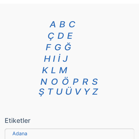
A
B
C
Ç
D
E
F
G
Ğ
H
I
İ
J
K
L
M
N
O
Ö
P
R
S
Ş
T
U
Ü
V
Y
Z
Etiketler
Adana