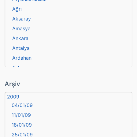
Ağrı
Aksaray
Amasya
Ankara
Antalya
Ardahan
Artvin
atasözü
Arşiv
Aydın
2009
Balıkesir
04/01/09
Bartın
11/01/09
başkentler
18/01/09
Batman
25/01/09
Bayburt