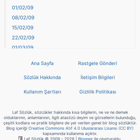
01/02/09
Bilecik
08/02/09
Bingöl
15/02/09
Bitlis
22/02/09
Bolu
01/03/09
Burdur
08/03/09
Bursa
Ana Sayfa
Rastgele Gönderi
15/03/09
Çanakkale
22/03/09
Sözlük Hakkında
İletişim Bilgileri
Çankırı
29/03/09
Çorum
Kullanım Şartları
Gizlilik Politikası
05/04/09
Denizli
12/04/09
deyim
Laf Sözlük, sözcükler hakkında kısa bilgilerin, ne ve ne demek
19/04/09
olduklarının, anlamlarının, ilgili atasözü deyim ve görsellerin bulunduğu,
Diyarbakır
çeşitli kodlara ve pratik bilgilere de yer verilen genel bir blog sözlüktür.
26/04/09
Blog içeriği
Creative Commons Atıf 4.0 Uluslararası Lisansı (CC BY)
Dünya Haritasında Türkiye
kapsamında kullanıma açıktır.
03/05/09
Düzce
Laf Sözlük © 2009 - 2026 |
Blogger
ile oluşturuldu.