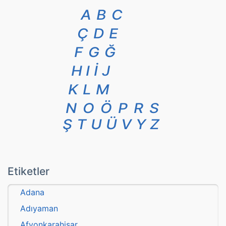
A
B
C
Ç
D
E
F
G
Ğ
H
I
İ
J
K
L
M
N
O
Ö
P
R
S
Ş
T
U
Ü
V
Y
Z
Etiketler
Adana
Adıyaman
Afyonkarahisar