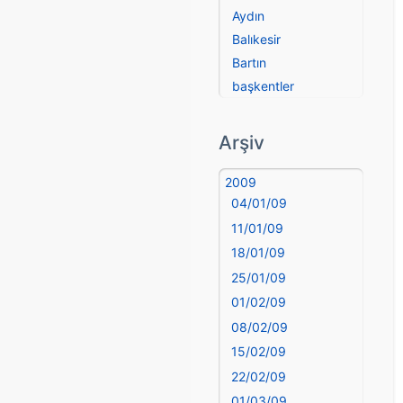
Aydın
Balıkesir
Bartın
başkentler
Batman
Bayburt
Arşiv
Bilecik
Bingöl
2009
04/01/09
Bitlis
Bolu
11/01/09
Burdur
18/01/09
Bursa
25/01/09
Çanakkale
01/02/09
Çankırı
08/02/09
Çorum
15/02/09
Denizli
22/02/09
deyim
01/03/09