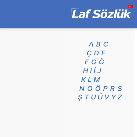
A
B
C
Ç
D
E
F
G
Ğ
H
I
İ
J
K
L
M
N
O
Ö
P
R
S
Ş
T
U
Ü
V
Y
Z