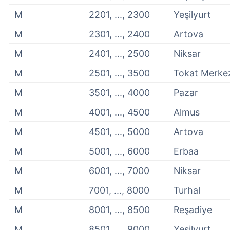
M
2201, ..., 2300
Yeşilyurt
M
2301, ..., 2400
Artova
M
2401, ..., 2500
Niksar
M
2501, ..., 3500
Tokat Merke
M
3501, ..., 4000
Pazar
M
4001, ..., 4500
Almus
M
4501, ..., 5000
Artova
M
5001, ..., 6000
Erbaa
M
6001, ..., 7000
Niksar
M
7001, ..., 8000
Turhal
M
8001, ..., 8500
Reşadiye
M
8501, ..., 9000
Yeşilyurt