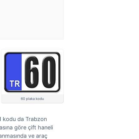
60 plaka kodu
61 kodu da Trabzon
masına göre çift haneli
ğlanmasında ve araç