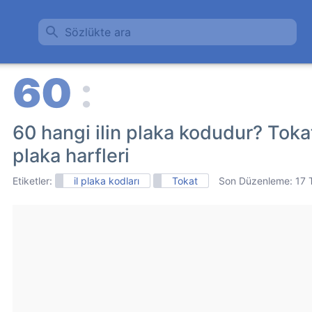
Sözlükte ara
60 hangi ilin plaka kodudur? Tokat
plaka harfleri
Etiketler:
il plaka kodları
Tokat
Son Düzenleme:
17