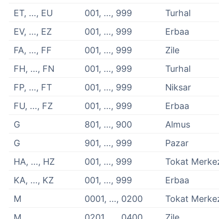
ET, ..., EU
001, ..., 999
Turhal
EV, ..., EZ
001, ..., 999
Erbaa
FA, ..., FF
001, ..., 999
Zile
FH, ..., FN
001, ..., 999
Turhal
FP, ..., FT
001, ..., 999
Niksar
FU, ..., FZ
001, ..., 999
Erbaa
G
801, ..., 900
Almus
G
901, ..., 999
Pazar
HA, ..., HZ
001, ..., 999
Tokat Merke
KA, ..., KZ
001, ..., 999
Erbaa
M
0001, ..., 0200
Tokat Merke
M
0201, ..., 0400
Zile