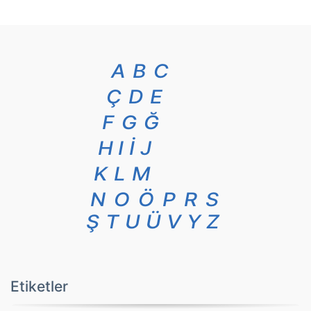
A
B
C
Ç
D
E
F
G
Ğ
H
I
İ
J
K
L
M
N
O
Ö
P
R
S
Ş
T
U
Ü
V
Y
Z
Etiketler