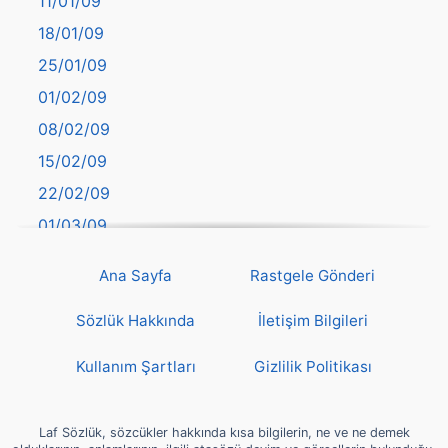
11/01/09
başkentler
18/01/09
Batman
25/01/09
Bayburt
01/02/09
Bilecik
08/02/09
Bingöl
15/02/09
Bitlis
22/02/09
Bolu
01/03/09
Burdur
08/03/09
Bursa
Ana Sayfa
Rastgele Gönderi
15/03/09
Çanakkale
22/03/09
Sözlük Hakkında
İletişim Bilgileri
Çankırı
29/03/09
Çorum
Kullanım Şartları
Gizlilik Politikası
05/04/09
Denizli
12/04/09
deyim
Laf Sözlük, sözcükler hakkında kısa bilgilerin, ne ve ne demek