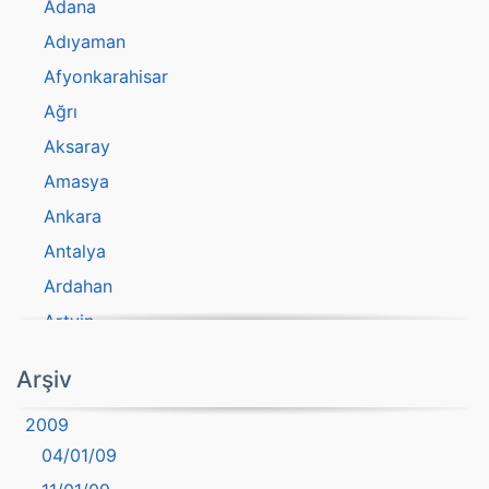
Adana
Adıyaman
Afyonkarahisar
Ağrı
Aksaray
Amasya
Ankara
Antalya
Ardahan
Artvin
atasözü
Arşiv
Aydın
2009
Balıkesir
04/01/09
Bartın