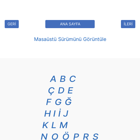
GERİ
ANA SAYFA
İLERİ
Masaüstü Sürümünü Görüntüle
A
B
C
Ç
D
E
F
G
Ğ
H
I
İ
J
K
L
M
N
O
Ö
P
R
S