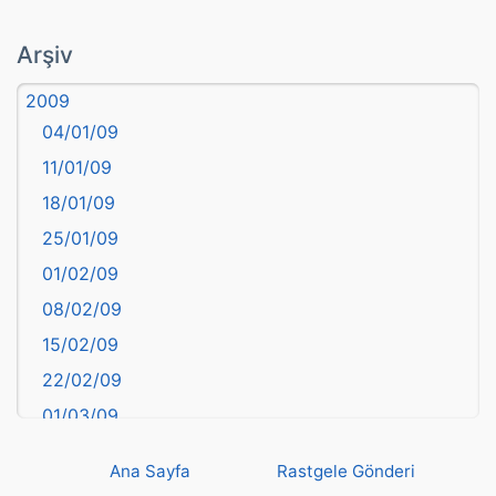
atasözü
Arşiv
Aydın
2009
Balıkesir
04/01/09
Bartın
11/01/09
başkentler
18/01/09
Batman
25/01/09
Bayburt
01/02/09
Bilecik
08/02/09
Bingöl
15/02/09
Bitlis
22/02/09
Bolu
01/03/09
Burdur
08/03/09
Bursa
Ana Sayfa
Rastgele Gönderi
15/03/09
Çanakkale