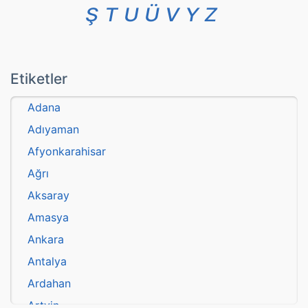
Ş
T
U
Ü
V
Y
Z
Etiketler
Adana
Adıyaman
Afyonkarahisar
Ağrı
Aksaray
Amasya
Ankara
Antalya
Ardahan
Artvin