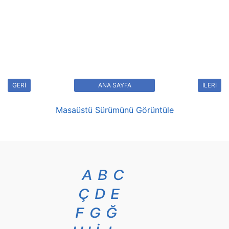
GERİ
ANA SAYFA
İLERİ
Masaüstü Sürümünü Görüntüle
A
B
C
Ç
D
E
F
G
Ğ