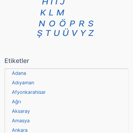
H
I
İ
J
K
L
M
N
O
Ö
P
R
S
Ş
T
U
Ü
V
Y
Z
Etiketler
Adana
Adıyaman
Afyonkarahisar
Ağrı
Aksaray
Amasya
Ankara