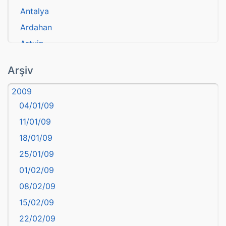
Antalya
Ardahan
Artvin
atasözü
Arşiv
Aydın
2009
Balıkesir
04/01/09
Bartın
11/01/09
başkentler
18/01/09
Batman
25/01/09
Bayburt
01/02/09
Bilecik
08/02/09
Bingöl
15/02/09
Bitlis
22/02/09
Bolu