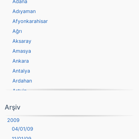
Adana
Adıyaman
Afyonkarahisar
Ağrı
Aksaray
Amasya
Ankara
Antalya
Ardahan
Artvin
atasözü
Arşiv
Aydın
2009
Balıkesir
04/01/09
Bartın
11/01/09