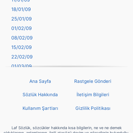
başkentler
18/01/09
Batman
25/01/09
Bayburt
01/02/09
Bilecik
08/02/09
Bingöl
15/02/09
Bitlis
22/02/09
Bolu
01/03/09
Burdur
08/03/09
Bursa
Ana Sayfa
Rastgele Gönderi
15/03/09
Çanakkale
22/03/09
Sözlük Hakkında
İletişim Bilgileri
Çankırı
29/03/09
Çorum
Kullanım Şartları
Gizlilik Politikası
05/04/09
Denizli
12/04/09
deyim
Laf Sözlük, sözcükler hakkında kısa bilgilerin, ne ve ne demek
19/04/09
olduklarının, anlamlarının, ilgili atasözü deyim ve görsellerin bulunduğu,