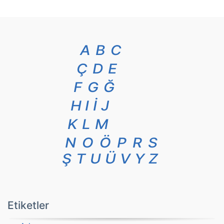
A
B
C
Ç
D
E
F
G
Ğ
H
I
İ
J
K
L
M
N
O
Ö
P
R
S
Ş
T
U
Ü
V
Y
Z
Etiketler