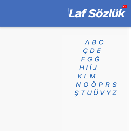
A
B
C
Ç
D
E
F
G
Ğ
H
I
İ
J
K
L
M
N
O
Ö
P
R
S
Ş
T
U
Ü
V
Y
Z