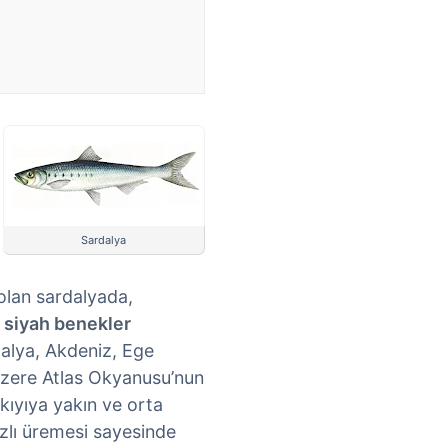
Sardalya
 olan sardalyada,
 siyah benekler
rdalya, Akdeniz, Ege
üzere Atlas Okyanusu’nun
kıyıya yakın ve orta
hızlı üremesi sayesinde