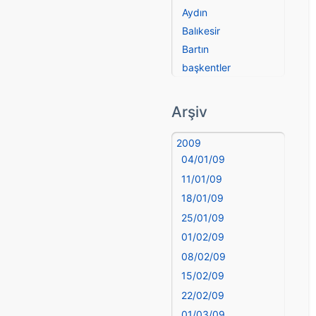
Aydın
Balıkesir
Bartın
başkentler
Batman
Bayburt
Arşiv
Bilecik
Bingöl
2009
04/01/09
Bitlis
Bolu
11/01/09
Burdur
18/01/09
Bursa
25/01/09
Çanakkale
01/02/09
Çankırı
08/02/09
Çorum
15/02/09
Denizli
22/02/09
deyim
01/03/09