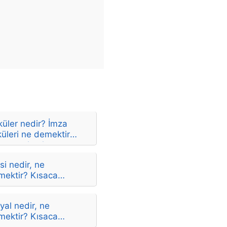
küler nedir? İmza
küleri ne demektir?
aca anlamları
si nedir, ne
mektir? Kısaca
lamı
yal nedir, ne
mektir? Kısaca