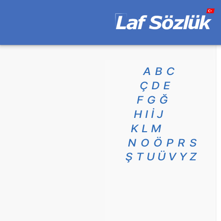
A
B
C
Ç
D
E
F
G
Ğ
H
I
İ
J
K
L
M
N
O
Ö
P
R
S
Ş
T
U
Ü
V
Y
Z