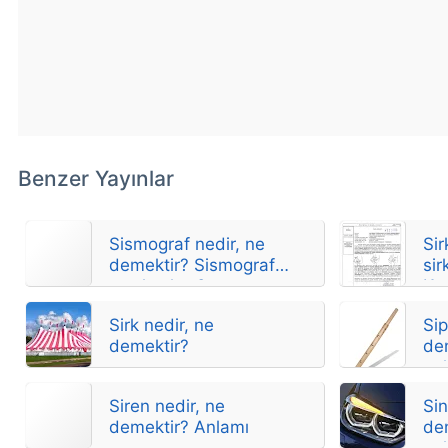
Benzer Yayınlar
Sismograf nedir, ne
Sir
demektir? Sismograf
sir
nasıl çalışır?
Kıs
Sirk nedir, ne
Sip
demektir?
de
an
Siren nedir, ne
Sin
demektir? Anlamı
de