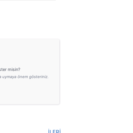
lamı
ter misin?
ara uymaya önem gösteriniz.
İLERİ