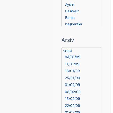
Aydın
Balıkesir
Bartın
başkentler
Batman
Bayburt
Arşiv
Bilecik
Bingöl
2009
04/01/09
Bitlis
Bolu
11/01/09
Burdur
18/01/09
Bursa
25/01/09
Çanakkale
01/02/09
Çankırı
08/02/09
Çorum
15/02/09
Denizli
22/02/09
deyim
01/03/09