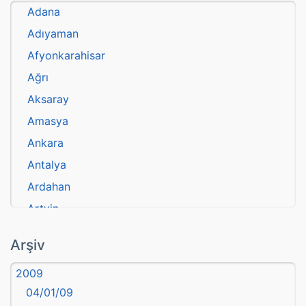
Adana
Adıyaman
Afyonkarahisar
Ağrı
Aksaray
Amasya
Ankara
Antalya
Ardahan
Artvin
atasözü
Arşiv
Aydın
2009
Balıkesir
04/01/09
Bartın