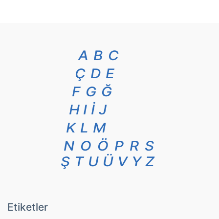
A
B
C
Ç
D
E
F
G
Ğ
H
I
İ
J
K
L
M
N
O
Ö
P
R
S
Ş
T
U
Ü
V
Y
Z
Etiketler