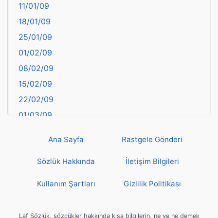
11/01/09
başkentler
18/01/09
Batman
25/01/09
Bayburt
01/02/09
Bilecik
08/02/09
Bingöl
15/02/09
Bitlis
22/02/09
Bolu
01/03/09
Burdur
08/03/09
Bursa
Ana Sayfa
Rastgele Gönderi
15/03/09
Çanakkale
22/03/09
Sözlük Hakkında
İletişim Bilgileri
Çankırı
29/03/09
Çorum
Kullanım Şartları
Gizlilik Politikası
05/04/09
Denizli
12/04/09
deyim
Laf Sözlük, sözcükler hakkında kısa bilgilerin, ne ve ne demek