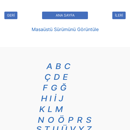
GERİ
ANA SAYFA
İLERİ
Masaüstü Sürümünü Görüntüle
A
B
C
Ç
D
E
F
G
Ğ
H
I
İ
J
K
L
M
N
O
Ö
P
R
S
Ş
T
U
Ü
V
Y
Z