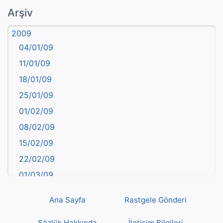
atasözü
Arşiv
Aydın
2009
Balıkesir
04/01/09
Bartın
11/01/09
başkentler
18/01/09
Batman
25/01/09
Bayburt
01/02/09
Bilecik
08/02/09
Bingöl
15/02/09
Bitlis
22/02/09
Bolu
01/03/09
Burdur
08/03/09
Bursa
Ana Sayfa
Rastgele Gönderi
15/03/09
Çanakkale
22/03/09
Sözlük Hakkında
İletişim Bilgileri