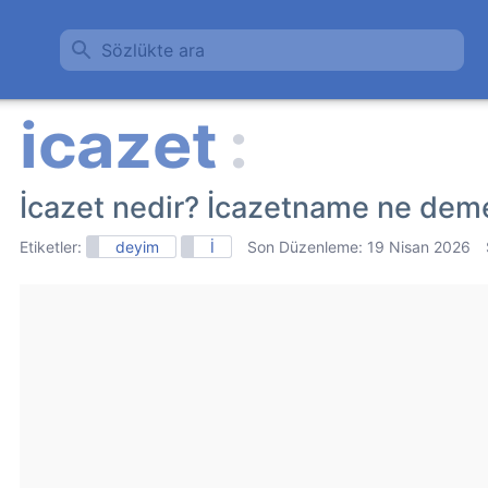
Sözlükte ara
İcazet nedir? İcazetname ne deme
Etiketler:
deyim
İ
Son Düzenleme:
19 Nisan 2026