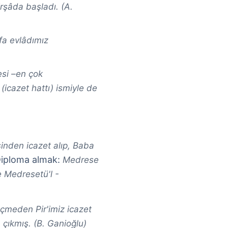
 irşâda başladı. (A.
lfa evlâdımız
esi –en çok
(icazet hattı) ismiyle de
inden icazet alıp, Baba
iploma almak:
Medrese
e Medresetü'l -
çmeden Pir'imiz icazet
çıkmış. (B. Ganioğlu)