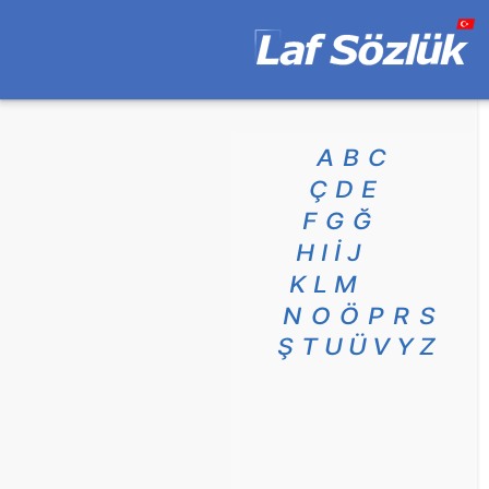
A
B
C
Ç
D
E
F
G
Ğ
H
I
İ
J
K
L
M
N
O
Ö
P
R
S
Ş
T
U
Ü
V
Y
Z