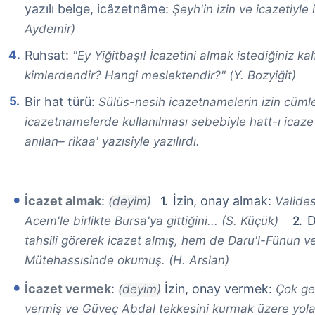
yazılı belge, icâzetnâme:
Şeyh'in izin ve icazetiyle
Aydemir)
Ruhsat:
"Ey Yiğitbaşı! İcazetini almak istediğiniz ka
kimlerdendir? Hangi meslektendir?" (Y. Bozyiğit)
Bir hat türü:
Sülüs-nesih icazetnamelerin izin cüml
icazetnamelerde kullanılması sebebiyle hatt-ı icaze 
anılan– rikaa' yazısiyle yazılırdı.
İcazet almak
:
İzin, onay almak:
(deyim)
Valides
D
Acem'le birlikte Bursa'ya gittiğini... (S. Küçük)
tahsili görerek icazet almış, hem de Daru'l-Fünun v
Mütehassısinde okumuş. (H. Arslan)
İcazet vermek
:
İzin, onay vermek:
(deyim)
Çok ge
vermiş ve Güveç Abdal tekkesini kurmak üzere yola 