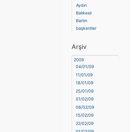
Aydın
Balıkesir
Bartın
başkentler
Batman
Bayburt
Arşiv
Bilecik
Bingöl
2009
04/01/09
Bitlis
Bolu
11/01/09
Burdur
18/01/09
Bursa
25/01/09
Çanakkale
01/02/09
Çankırı
08/02/09
Çorum
15/02/09
Denizli
22/02/09
deyim
01/03/09