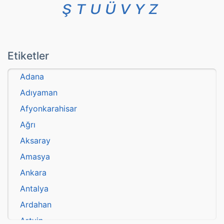
Ş
T
U
Ü
V
Y
Z
Etiketler
Adana
Adıyaman
Afyonkarahisar
Ağrı
Aksaray
Amasya
Ankara
Antalya
Ardahan
Artvin