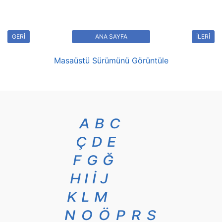
GERİ
ANA SAYFA
İLERİ
Masaüstü Sürümünü Görüntüle
A
B
C
Ç
D
E
F
G
Ğ
H
I
İ
J
K
L
M
N
O
Ö
P
R
S