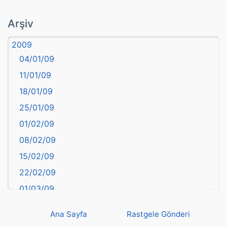
atasözü
Arşiv
Aydın
2009
Balıkesir
04/01/09
Bartın
11/01/09
başkentler
18/01/09
Batman
25/01/09
Bayburt
01/02/09
Bilecik
08/02/09
Bingöl
15/02/09
Bitlis
22/02/09
Bolu
01/03/09
Burdur
08/03/09
Bursa
Ana Sayfa
Rastgele Gönderi
15/03/09
Çanakkale