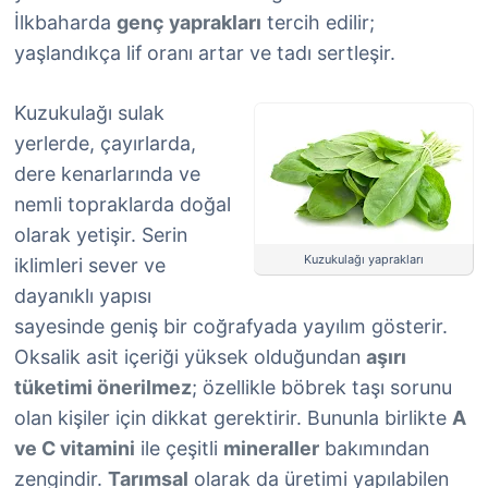
İlkbaharda
genç yaprakları
tercih edilir;
yaşlandıkça lif oranı artar ve tadı sertleşir.
Kuzukulağı sulak
yerlerde, çayırlarda,
dere kenarlarında ve
nemli topraklarda doğal
olarak yetişir. Serin
Kuzukulağı yaprakları
iklimleri sever ve
dayanıklı yapısı
sayesinde geniş bir coğrafyada yayılım gösterir.
Oksalik asit içeriği yüksek olduğundan
aşırı
tüketimi önerilmez
; özellikle böbrek taşı sorunu
olan kişiler için dikkat gerektirir. Bununla birlikte
A
ve C vitamini
ile çeşitli
mineraller
bakımından
zengindir.
Tarımsal
olarak da üretimi yapılabilen