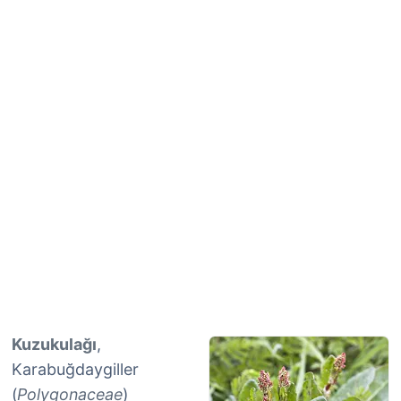
Kuzukulağı
,
Karabuğdaygiller
(
Polygonaceae
)