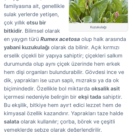
familyasına ait, genellikle
sulak yerlerde yetişen,
çok yıllık
otsu bir
Kuzukulağı
bitkidir
. Bilimsel olarak
en yaygın türü
Rumex acetosa
olup halk arasında
yabani kuzukulağı
olarak da bilinir. Açık kırmızı
erselik çiçekli bir yapıya sahiptir; çiçekleri salkım
durumunda olup aynı çiçek üzerinde hem erkek
hem dişi organları bulundurabilir. Gövdesi ince ve
dik, yaprakları ise uzun saplı, mızraksı ya da ok
biçimindedir. Özellikle bol miktarda
oksalik asit
içermesi nedeniyle belirgin bir
ekşi tada
sahiptir.
Bu ekşilik, bitkiye hem ayırt edici lezzet hem de
kimyasal özellik kazandırır. Yaprakları taze halde
salata
olarak kullanılır; çorba, börek ve çeşitli
yemeklerde sebze olarak değerlendirilir.