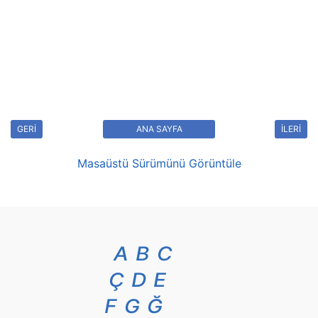
GERİ
ANA SAYFA
İLERİ
Masaüstü Sürümünü Görüntüle
A
B
C
Ç
D
E
F
G
Ğ