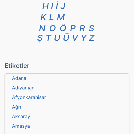
H
I
İ
J
K
L
M
N
O
Ö
P
R
S
Ş
T
U
Ü
V
Y
Z
Etiketler
Adana
Adıyaman
Afyonkarahisar
Ağrı
Aksaray
Amasya