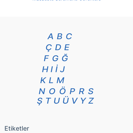
A
B
C
Ç
D
E
F
G
Ğ
H
I
İ
J
K
L
M
N
O
Ö
P
R
S
Ş
T
U
Ü
V
Y
Z
Etiketler