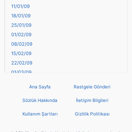
11/01/09
başkentler
18/01/09
Batman
25/01/09
Bayburt
01/02/09
Bilecik
08/02/09
Bingöl
15/02/09
Bitlis
22/02/09
Bolu
01/03/09
Burdur
08/03/09
Bursa
Ana Sayfa
Rastgele Gönderi
15/03/09
Çanakkale
22/03/09
Sözlük Hakkında
İletişim Bilgileri
Çankırı
29/03/09
Çorum
Kullanım Şartları
Gizlilik Politikası
05/04/09
Denizli
12/04/09
deyim