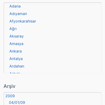
Adana
Adıyaman
Afyonkarahisar
Ağrı
Aksaray
Amasya
Ankara
Antalya
Ardahan
Artvin
atasözü
Arşiv
Aydın
2009
Balıkesir
04/01/09
Bartın