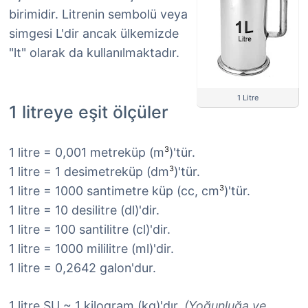
birimidir. Litrenin sembolü veya
simgesi L'dir ancak ülkemizde
"lt" olarak da kullanılmaktadır.
1 Litre
1 litreye eşit ölçüler
3
1 litre = 0,001 metreküp (m
)'tür.
3
1 litre = 1 desimetreküp (dm
)'tür.
3
1 litre = 1000 santimetre küp (cc, cm
)'tür.
1 litre = 10 desilitre (dl)'dir.
1 litre = 100 santilitre (cl)'dir.
1 litre = 1000 mililitre (ml)'dir.
1 litre = 0,2642 galon'dur.
1 litre SU ~ 1 kilogram (kg)'dır.
(Yoğunluğa ve