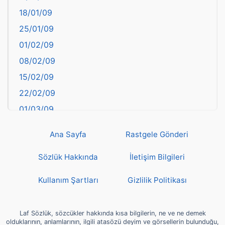
18/01/09
Batman
25/01/09
Bayburt
01/02/09
Bilecik
08/02/09
Bingöl
15/02/09
Bitlis
22/02/09
Bolu
01/03/09
Burdur
08/03/09
Bursa
Ana Sayfa
Rastgele Gönderi
15/03/09
Çanakkale
22/03/09
Sözlük Hakkında
İletişim Bilgileri
Çankırı
29/03/09
Çorum
Kullanım Şartları
Gizlilik Politikası
05/04/09
Denizli
12/04/09
deyim
Laf Sözlük, sözcükler hakkında kısa bilgilerin, ne ve ne demek
19/04/09
olduklarının, anlamlarının, ilgili atasözü deyim ve görsellerin bulunduğu,
Diyarbakır