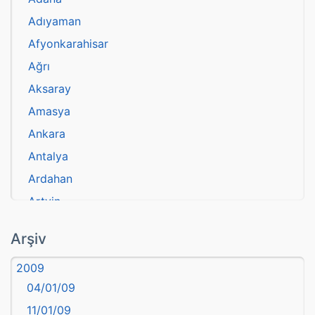
Adıyaman
Afyonkarahisar
Ağrı
Aksaray
Amasya
Ankara
Antalya
Ardahan
Artvin
atasözü
Arşiv
Aydın
2009
Balıkesir
04/01/09
Bartın
11/01/09
başkentler