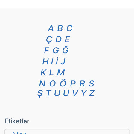
A
B
C
Ç
D
E
F
G
Ğ
H
I
İ
J
K
L
M
N
O
Ö
P
R
S
Ş
T
U
Ü
V
Y
Z
Etiketler
Adana