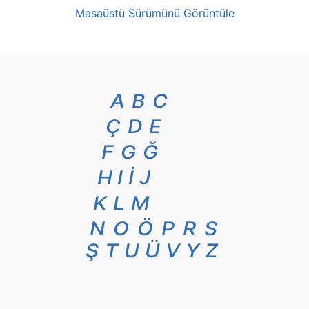
Masaüstü Sürümünü Görüntüle
A
B
C
Ç
D
E
F
G
Ğ
H
I
İ
J
K
L
M
N
O
Ö
P
R
S
Ş
T
U
Ü
V
Y
Z