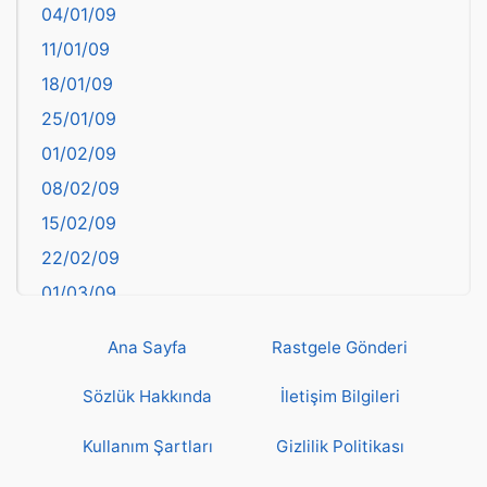
04/01/09
Bartın
11/01/09
başkentler
18/01/09
Batman
25/01/09
Bayburt
01/02/09
Bilecik
08/02/09
Bingöl
15/02/09
Bitlis
22/02/09
Bolu
01/03/09
Burdur
08/03/09
Bursa
Ana Sayfa
Rastgele Gönderi
15/03/09
Çanakkale
22/03/09
Sözlük Hakkında
İletişim Bilgileri
Çankırı
29/03/09
Çorum
Kullanım Şartları
Gizlilik Politikası
05/04/09
Denizli