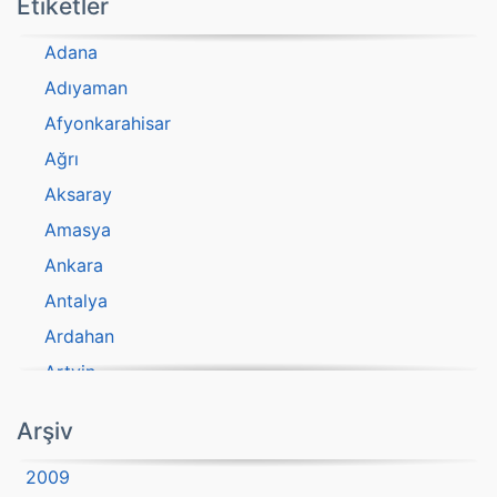
Etiketler
Adana
Adıyaman
Afyonkarahisar
Ağrı
Aksaray
Amasya
Ankara
Antalya
Ardahan
Artvin
atasözü
Arşiv
Aydın
2009
Balıkesir