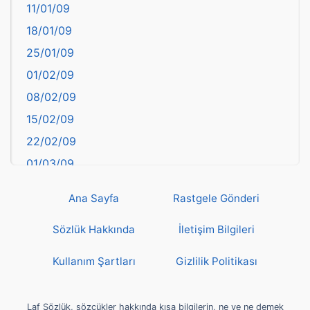
11/01/09
başkentler
18/01/09
Batman
25/01/09
Bayburt
01/02/09
Bilecik
08/02/09
Bingöl
15/02/09
Bitlis
22/02/09
Bolu
01/03/09
Burdur
08/03/09
Bursa
Ana Sayfa
Rastgele Gönderi
15/03/09
Çanakkale
22/03/09
Sözlük Hakkında
İletişim Bilgileri
Çankırı
29/03/09
Çorum
Kullanım Şartları
Gizlilik Politikası
05/04/09
Denizli
12/04/09
deyim
Laf Sözlük, sözcükler hakkında kısa bilgilerin, ne ve ne demek