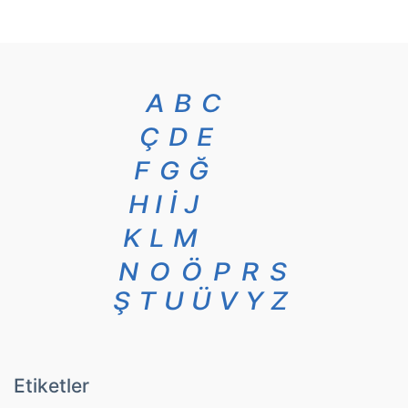
A
B
C
Ç
D
E
F
G
Ğ
H
I
İ
J
K
L
M
N
O
Ö
P
R
S
Ş
T
U
Ü
V
Y
Z
Etiketler