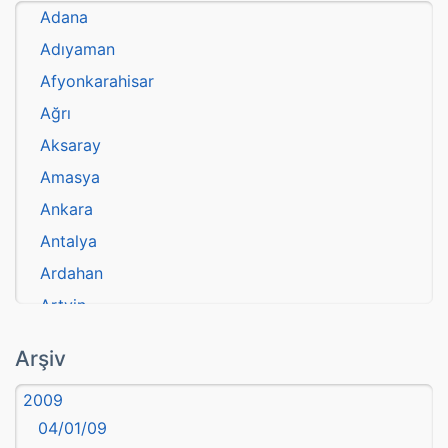
Adana
Adıyaman
Afyonkarahisar
Ağrı
Aksaray
Amasya
Ankara
Antalya
Ardahan
Artvin
atasözü
Arşiv
Aydın
2009
Balıkesir
04/01/09
Bartın