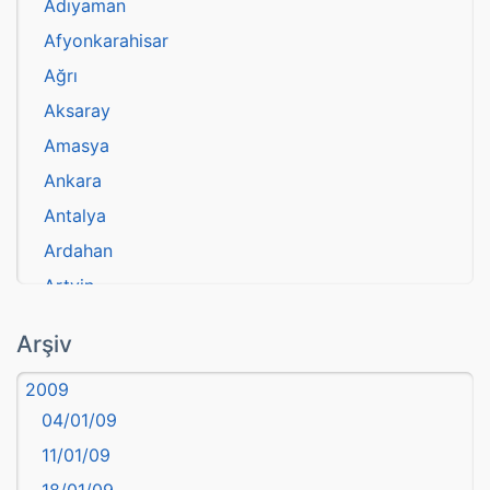
Adıyaman
Afyonkarahisar
Ağrı
Aksaray
Amasya
Ankara
Antalya
Ardahan
Artvin
atasözü
Arşiv
Aydın
2009
Balıkesir
04/01/09
Bartın
11/01/09
başkentler