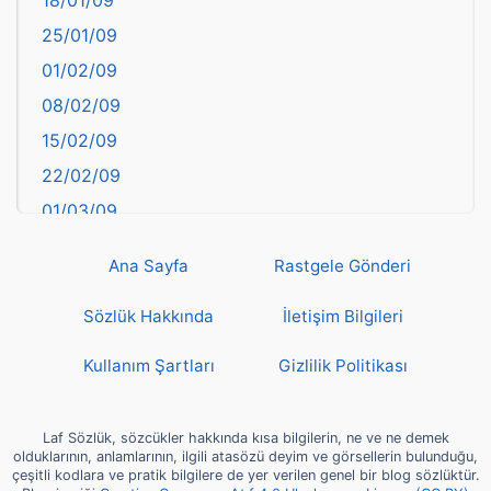
18/01/09
Batman
25/01/09
Bayburt
01/02/09
Bilecik
08/02/09
Bingöl
15/02/09
Bitlis
22/02/09
Bolu
01/03/09
Burdur
08/03/09
Bursa
Ana Sayfa
Rastgele Gönderi
15/03/09
Çanakkale
22/03/09
Sözlük Hakkında
İletişim Bilgileri
Çankırı
29/03/09
Çorum
Kullanım Şartları
Gizlilik Politikası
05/04/09
Denizli
12/04/09
deyim
Laf Sözlük, sözcükler hakkında kısa bilgilerin, ne ve ne demek
19/04/09
olduklarının, anlamlarının, ilgili atasözü deyim ve görsellerin bulunduğu,
Diyarbakır
çeşitli kodlara ve pratik bilgilere de yer verilen genel bir blog sözlüktür.