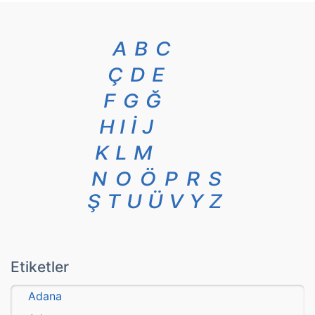
A
B
C
Ç
D
E
F
G
Ğ
H
I
İ
J
K
L
M
N
O
Ö
P
R
S
Ş
T
U
Ü
V
Y
Z
Etiketler
Adana