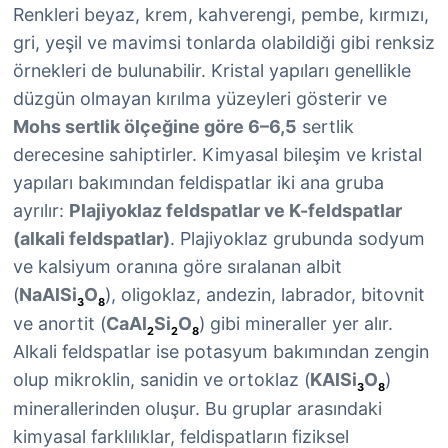
Renkleri beyaz, krem, kahverengi, pembe, kırmızı,
gri, yeşil ve mavimsi tonlarda olabildiği gibi renksiz
örnekleri de bulunabilir. Kristal yapıları genellikle
düzgün olmayan kırılma yüzeyleri gösterir ve
Mohs sertlik ölçeğine göre 6–6,5
sertlik
derecesine sahiptirler. Kimyasal bileşim ve kristal
yapıları bakımından feldispatlar iki ana gruba
ayrılır:
Plajiyoklaz feldspatlar ve K-feldspatlar
(alkali feldspatlar)
. Plajiyoklaz grubunda sodyum
ve kalsiyum oranına göre sıralanan albit
(
NaAlSi
O
), oligoklaz, andezin, labrador, bitovnit
3
8
ve anortit (
CaAl
Si
O
) gibi mineraller yer alır.
2
2
8
Alkali feldspatlar ise potasyum bakımından zengin
olup mikroklin, sanidin ve ortoklaz (
KAlSi
O
)
3
8
minerallerinden oluşur. Bu gruplar arasındaki
kimyasal farklılıklar, feldispatların fiziksel