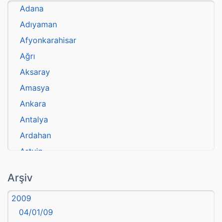
Adana
Adıyaman
Afyonkarahisar
Ağrı
Aksaray
Amasya
Ankara
Antalya
Ardahan
Artvin
atasözü
Arşiv
Aydın
2009
Balıkesir
04/01/09
Bartın