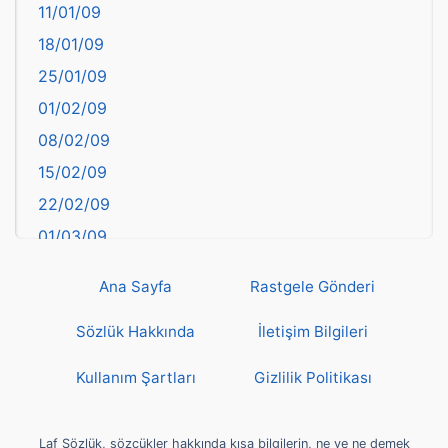
11/01/09
başkentler
18/01/09
Batman
25/01/09
Bayburt
01/02/09
Bilecik
08/02/09
Bingöl
15/02/09
Bitlis
22/02/09
Bolu
01/03/09
Burdur
08/03/09
Bursa
Ana Sayfa
Rastgele Gönderi
15/03/09
Çanakkale
22/03/09
Sözlük Hakkında
İletişim Bilgileri
Çankırı
29/03/09
Çorum
Kullanım Şartları
Gizlilik Politikası
05/04/09
Denizli
12/04/09
deyim
Laf Sözlük, sözcükler hakkında kısa bilgilerin, ne ve ne demek