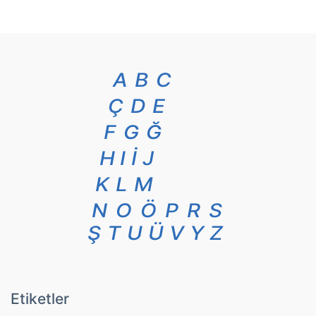
A
B
C
Ç
D
E
F
G
Ğ
H
I
İ
J
K
L
M
N
O
Ö
P
R
S
Ş
T
U
Ü
V
Y
Z
Etiketler