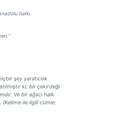
Anadolu halkı.
ven."
çbir şey yaratıcılık
ılmıştır ki; bir çekirdeği
ımdır. Ve bir ağacı halk
(Kelime ile ilgili cümle: