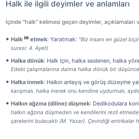
Halk ile ilgili deyimler ve anlamları
İçinde "halk" kelimesi geçen deyimler, açıklamaları 
(II)
Halk
etmek
: Yaratmak:
"Biz insanı en güzel biçi
suresi: 4. Ayet)
Halka dönük
: Halk için, halka seslenen, halka yöne
Edebi çalışmalarına daima halka dönük bir düşünce
Halka inmek
: Halkın anlayış ve görüş düzeyine y
karışmalı, halka inerek onu kendine uydurmalı, aydın
Halkın ağzına (diline) düşmek
: Dedikodulara ko
halkın ağzına düşmeden ve kendilerini rezil etmede
çarelerini bulacaktı (M. Yazar). Çevirdiği entrikalar 