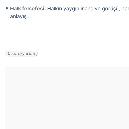
Halk felsefesi
: Halkın yaygın inanç ve görüşü, h
anlayışı.
( 0 soru/yorum )