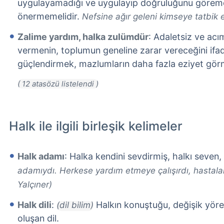
uygulayamadığı ve uygulayıp doğruluğunu göremed
önermemelidir.
Nefsine ağır geleni kimseye tatbik 
Zalime yardım, halka zulümdür
: Adaletsiz ve acı
vermenin, toplumun geneline zarar vereceğini ifad
güçlendirmek, mazlumların daha fazla eziyet gör
Halk ile ilgili birleşik kelimeler
Halk adamı
: Halka kendini sevdirmiş, halkı seven,
adamıydı. Herkese yardım etmeye çalışırdı, hastaların
Yalçıner)
Halk dili
:
Halkın konuştuğu, değişik yöre
(dil bilim)
oluşan dil.