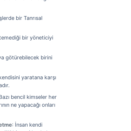
lerde bir Tanrısal
stemediği bir yöneticiyi
ya götürebilecek birini
kendisini yaratana karşı
dır.
 Bazı bencil kimseler her
rının ne yapacağı onları
 etme
: İnsan kendi