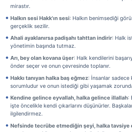
mirastır.
Halkın sesi Hakk'ın sesi
: Halkın benimsediği görüş
gerçeklik sezilir.
Ahali ayaklanırsa padişahı tahttan indirir
: Halk i
yönetimin başında tutmaz.
Arı, bey olan kovana üşer
: Halk kendilerini başarı
önder seçer ve onun çevresinde toplanır.
Hakkı tanıyan halka baş eğmez
: İnsanlar sadece 
sorumludur ve onun istediği gibi yaşamak zorunda
Kendine gelince eyvallah, halka gelince illallah
:
işte öncelikle kendi çıkarlarını düşünürler. Başkala
ilgilendirmez.
Nefsinde tecrübe etmediğin şeyi, halka tavsiye