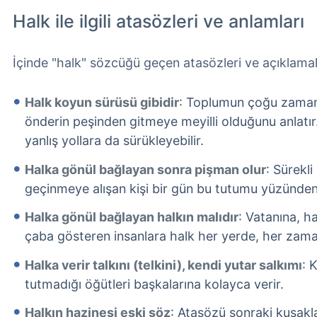
Halk ile ilgili atasözleri ve anlamları
İçinde "halk" sözcüğü geçen atasözleri ve açıklamal
Halk koyun sürüsü gibidir
: Toplumun çoğu zaman
önderin peşinden gitmeye meyilli olduğunu anlatır
yanlış yollara da sürükleyebilir.
Halka gönül bağlayan sonra pişman olur
: Sürekl
geçinmeye alışan kişi bir gün bu tutumu yüzünden 
Halka gönül bağlayan halkın malıdır
: Vatanına, ha
çaba gösteren insanlara halk her yerde, her zama
Halka verir talkını (telkini), kendi yutar salkımı
: 
tutmadığı öğütleri başkalarına kolayca verir.
Halkın hazinesi eski söz
: Atasözü sonraki kuşakla