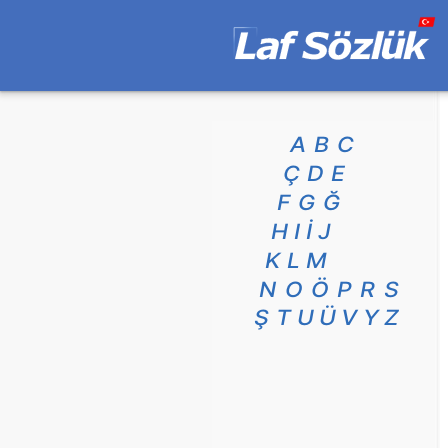
A
B
C
Ç
D
E
F
G
Ğ
H
I
İ
J
K
L
M
N
O
Ö
P
R
S
Ş
T
U
Ü
V
Y
Z