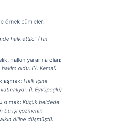
ve örnek cümleler:
mde halk ettik." (Tin
lik, halkın yararına olan:
 hakim oldu. (Y. Kemal)
aklaşmak:
Halk içine
latmalıydı. (İ. Eyyüpoğlu)
nu olmak:
Küçük beldede
n bu işi çözmenin
halkın diline düşmüştü.