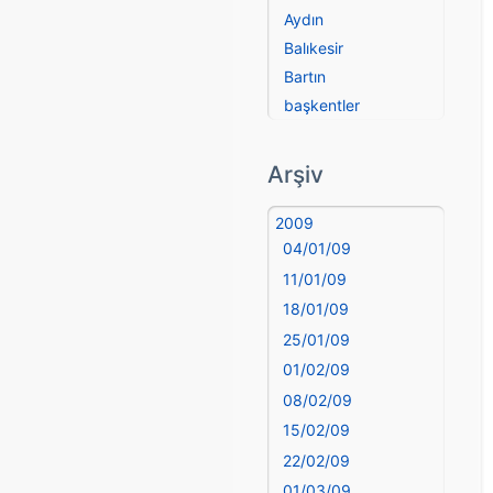
Aydın
Balıkesir
Bartın
başkentler
Batman
Bayburt
Arşiv
Bilecik
Bingöl
2009
04/01/09
Bitlis
Bolu
11/01/09
Burdur
18/01/09
Bursa
25/01/09
Çanakkale
01/02/09
Çankırı
08/02/09
Çorum
15/02/09
Denizli
22/02/09
deyim
01/03/09