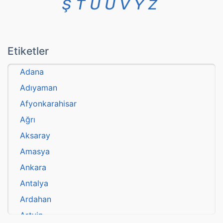
Ş
T
U
Ü
V
Y
Z
Etiketler
Adana
Adıyaman
Afyonkarahisar
Ağrı
Aksaray
Amasya
Ankara
Antalya
Ardahan
Artvin