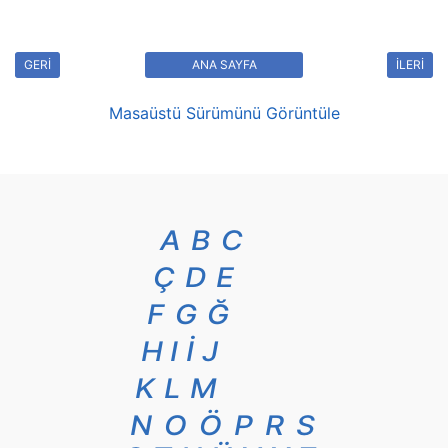
GERİ
ANA SAYFA
İLERİ
Masaüstü Sürümünü Görüntüle
A
B
C
Ç
D
E
F
G
Ğ
H
I
İ
J
K
L
M
N
O
Ö
P
R
S