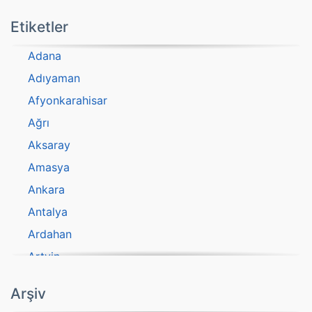
Etiketler
Adana
Adıyaman
Afyonkarahisar
Ağrı
Aksaray
Amasya
Ankara
Antalya
Ardahan
Artvin
atasözü
Arşiv
Aydın