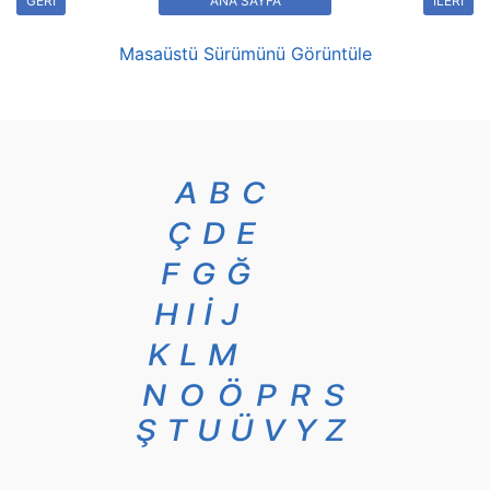
GERİ
ANA SAYFA
İLERİ
Masaüstü Sürümünü Görüntüle
A
B
C
Ç
D
E
F
G
Ğ
H
I
İ
J
K
L
M
N
O
Ö
P
R
S
Ş
T
U
Ü
V
Y
Z