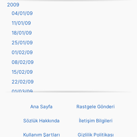
2009
Balıkesir
04/01/09
Bartın
11/01/09
başkentler
18/01/09
Batman
25/01/09
Bayburt
01/02/09
Bilecik
08/02/09
Bingöl
15/02/09
Bitlis
22/02/09
Bolu
01/03/09
Burdur
08/03/09
Bursa
Ana Sayfa
Rastgele Gönderi
15/03/09
Çanakkale
22/03/09
Sözlük Hakkında
İletişim Bilgileri
Çankırı
29/03/09
Çorum
Kullanım Şartları
Gizlilik Politikası