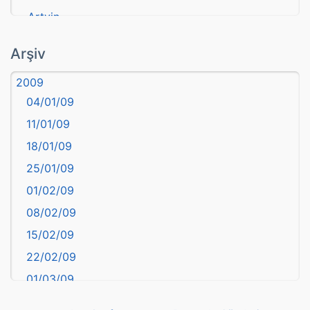
Artvin
atasözü
Arşiv
Aydın
2009
Balıkesir
04/01/09
Bartın
11/01/09
başkentler
18/01/09
Batman
25/01/09
Bayburt
01/02/09
Bilecik
08/02/09
Bingöl
15/02/09
Bitlis
22/02/09
Bolu
01/03/09
Burdur
08/03/09
Bursa