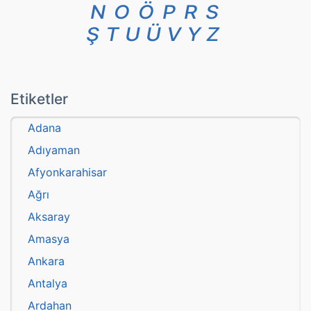
N
O
Ö
P
R
S
Ş
T
U
Ü
V
Y
Z
Etiketler
Adana
Adıyaman
Afyonkarahisar
Ağrı
Aksaray
Amasya
Ankara
Antalya
Ardahan