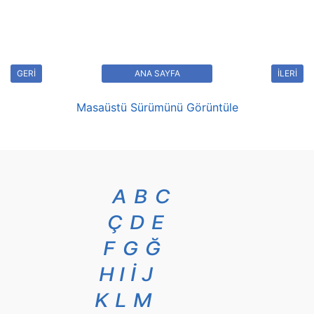
GERİ
ANA SAYFA
İLERİ
Masaüstü Sürümünü Görüntüle
A
B
C
Ç
D
E
F
G
Ğ
H
I
İ
J
K
L
M