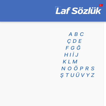
A
B
C
Ç
D
E
F
G
Ğ
H
I
İ
J
K
L
M
N
O
Ö
P
R
S
Ş
T
U
Ü
V
Y
Z