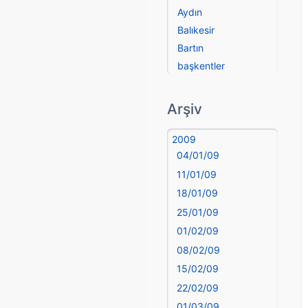
Aydın
Balıkesir
Bartın
başkentler
Batman
Bayburt
Arşiv
Bilecik
Bingöl
2009
04/01/09
Bitlis
Bolu
11/01/09
Burdur
18/01/09
Bursa
25/01/09
Çanakkale
01/02/09
Çankırı
08/02/09
Çorum
15/02/09
Denizli
22/02/09
deyim
01/03/09