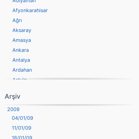
Adıyaman
Afyonkarahisar
Ağrı
Aksaray
Amasya
Ankara
Antalya
Ardahan
Artvin
atasözü
Arşiv
Aydın
2009
Balıkesir
04/01/09
Bartın
11/01/09
başkentler
18/01/09