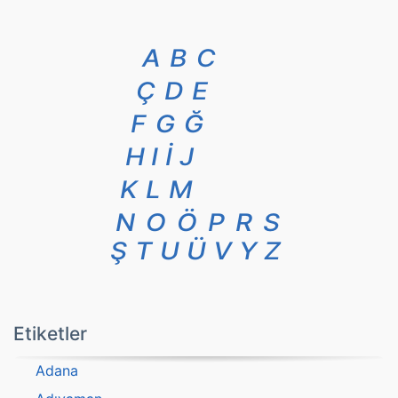
A
B
C
Ç
D
E
F
G
Ğ
H
I
İ
J
K
L
M
N
O
Ö
P
R
S
Ş
T
U
Ü
V
Y
Z
Etiketler
Adana