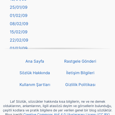
Batman
25/01/09
Bayburt
01/02/09
Bilecik
08/02/09
Bingöl
15/02/09
Bitlis
22/02/09
Bolu
01/03/09
Burdur
08/03/09
Bursa
Ana Sayfa
Rastgele Gönderi
15/03/09
Çanakkale
22/03/09
Sözlük Hakkında
İletişim Bilgileri
Çankırı
29/03/09
Çorum
Kullanım Şartları
Gizlilik Politikası
05/04/09
Denizli
12/04/09
deyim
Laf Sözlük, sözcükler hakkında kısa bilgilerin, ne ve ne demek
19/04/09
olduklarının, anlamlarının, ilgili atasözü deyim ve görsellerin bulunduğu,
Diyarbakır
çeşitli kodlara ve pratik bilgilere de yer verilen genel bir blog sözlüktür.
26/04/09
Blog içeriği
Creative Commons Atıf 4.0 Uluslararası Lisansı (CC BY)