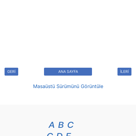
GERİ
ANA SAYFA
İLERİ
Masaüstü Sürümünü Görüntüle
A
B
C