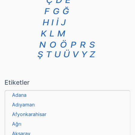
Ç
D
E
F
G
Ğ
H
I
İ
J
K
L
M
N
O
Ö
P
R
S
Ş
T
U
Ü
V
Y
Z
Etiketler
Adana
Adıyaman
Afyonkarahisar
Ağrı
Aksaray