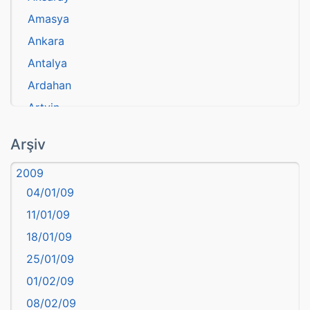
Amasya
Ankara
Antalya
Ardahan
Artvin
atasözü
Arşiv
Aydın
2009
Balıkesir
04/01/09
Bartın
11/01/09
başkentler
18/01/09
Batman
25/01/09
Bayburt
01/02/09
Bilecik
08/02/09
Bingöl