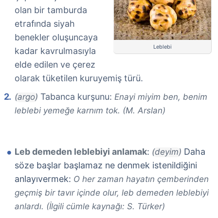
olan bir tamburda
etrafında siyah
benekler oluşuncaya
Leblebi
kadar kavrulmasıyla
elde edilen ve çerez
olarak tüketilen kuruyemiş türü.
Tabanca kurşunu:
(argo)
Enayi miyim ben, benim
leblebi yemeğe karnım tok. (M. Arslan)
Leb demeden leblebiyi anlamak
:
Daha
(deyim)
söze başlar başlamaz ne denmek istenildiğini
anlayıvermek:
O her zaman hayatın çemberinden
geçmiş bir tavır içinde olur, leb demeden leblebiyi
anlardı. (İlgili cümle kaynağı: S. Türker)