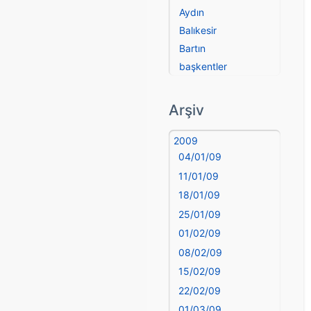
Aydın
Balıkesir
Bartın
başkentler
Batman
Bayburt
Arşiv
Bilecik
Bingöl
2009
04/01/09
Bitlis
Bolu
11/01/09
Burdur
18/01/09
Bursa
25/01/09
Çanakkale
01/02/09
Çankırı
08/02/09
Çorum
15/02/09
Denizli
22/02/09
deyim
01/03/09