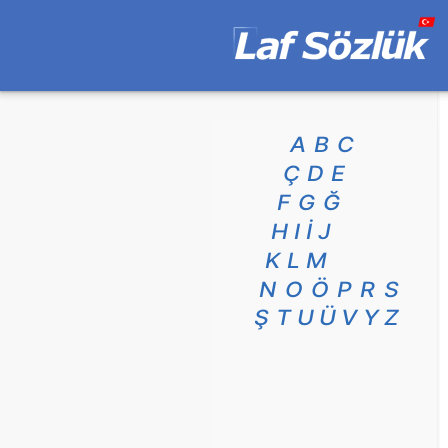
A
B
C
Ç
D
E
F
G
Ğ
H
I
İ
J
K
L
M
N
O
Ö
P
R
S
Ş
T
U
Ü
V
Y
Z