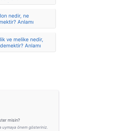
amları
on nedir, ne
mektir? Anlamı
ik ve melike nedir,
 demektir? Anlamı
ter misin?
ara uymaya önem gösteriniz.