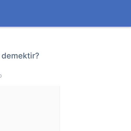
e demektir?
0